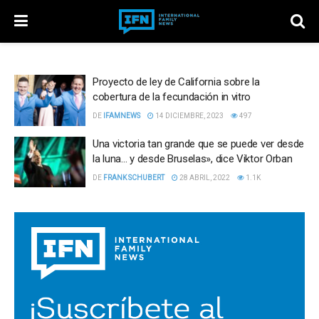
Proyecto de ley de California sobre la
cobertura de la fecundación in vitro
DE
IFAMNEWS
14 DICIEMBRE, 2023
497
Una victoria tan grande que se puede ver desde
la luna… y desde Bruselas», dice Viktor Orban
DE
FRANK SCHUBERT
28 ABRIL, 2022
1.1K