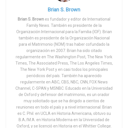
Margaret Sanger, Gregory Pincus y el equipo responsable
Este han dejado atrás el pasado comunista para avanzar
Brian S. Brown
de la creación de la píldora anticonceptiva original tuvieron
hacia un futuro más favorable para la familia, The New
que ir a Puerto Rico para buscar sujetos para sus
Brian S. Brown
es fundador y editor de International
York Times y otros medios importantes siguen perplejos:
experimentos. Las mujeres estadounidenses no
Family News. También es presidente de la
de hecho, no pueden entender por qué en estos países
toleraban los efectos secundarios de la píldora, y
Organización Internacional para la Familia (IOF). Brian
post-comunistas proteger a la familia debería ser una
también es presidente de la Organización Nacional
resultaron ser sujetos poco confiables.
prioridad.
para el Matrimonio (NOM) tras haber cofundado la
organización en 2007. Brian ha sido citado
La verbosidad continua en la sección «financiamento/
Del mismo modo, cuando los africanos se rebelan contra
regularmente en The Washington Post, The New York
intereses contrapuestos» de este documento debería
el intento de redefinir la familia y «normalizar» el aborto, la
Times, The Associated Press, The Los Angeles Times,
hacer reflexionar a cualquiera. Desde tener acciones en
The New York Post y en casi todos los principales
prensa guarda silencio, un silencio sorprendente. La
Previvo, hasta formar parte de su junta directiva y
periódicos del país. También ha aparecido
indignación palpable en África ante los intentos de
asesorar a otras compañías de genómica o fertilidad, los
regularmente en ABC, CBS, NBC, CNN, FOX News
condicionar la ayuda económica a los cambios políticos
autores del artículo tienen claramente un fuerte interés
Channel, C-SPAN y MSNBC. Educado en la Universidad
«liberales» (es decir, a las políticas a favor del aborto y a
de Oxford y defensor del matrimonio, es un orador
financiero en los resultados de esta investigación.
la redefinición del matrimonio), es trivializada, y muy
muy solicitado que se ha dirigido a cientos de
reuniones en todo el país y a nivel internacional. Brian
Y con la misma claridad, no ven nada de malo en explotar
pocos periodistas honestos lo han tratado.
es C. Phil. en UCLA en Historia Americana, obtuvo su
los cuerpos de las mujeres pobres y pertenecientes a
En todas partes, el sesgo antifamiliar de los HSH es
B.A./M.A. en Historia Moderna en la Universidad de
minorías para obtener ganancias financieras masivas.
Oxford, y se licenció en Historia en el Whittier College.
obvio para cualquiera que se preocupe de mirar.