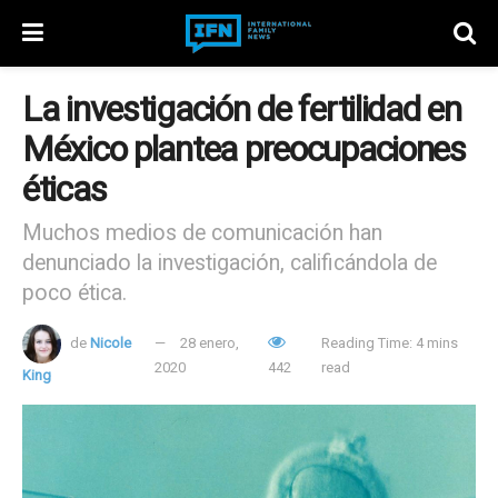
La investigación de fertilidad en
México plantea preocupaciones
éticas
Muchos medios de comunicación han
denunciado la investigación, calificándola de
poco ética.
de
Nicole
28 enero,
Reading Time: 4 mins
2020
442
read
King