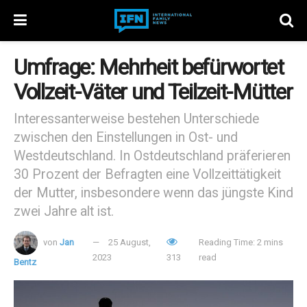
Umfrage: Mehrheit befürwortet
Vollzeit-Väter und Teilzeit-Mütter
Interessanterweise bestehen Unterschiede
zwischen den Einstellungen in Ost- und
Westdeutschland. In Ostdeutschland präferieren
30 Prozent der Befragten eine Vollzeittätigkeit
der Mutter, insbesondere wenn das jüngste Kind
zwei Jahre alt ist.
von
Jan
25 August,
Reading Time: 2 mins
2023
313
read
Bentz