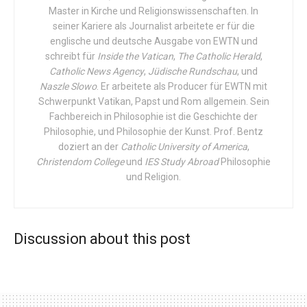
Befragten in allen Gruppen der Meinung ist, dass Väter
Master in Kirche und Religionswissenschaften. In
unabhängig vom Alter ihrer Kinder in Vollzeit arbeiten
seiner Kariere als Journalist arbeitete er für die
englische und deutsche Ausgabe von EWTN und
sollten. Dennoch gibt es eine beträchtliche Unterstützung
schreibt für
Inside the Vatican
,
The Catholic Herald
,
für eine väterliche Teilzeitarbeit. Zudem variieren die
Catholic News Agency
,
Jüdische Rundschau
, und
Einstellungen je nach Migrationshintergrund. Menschen
Naszle Slowo
. Er arbeitete als Producer für EWTN mit
aus westlichen Ländern zeigen die höchste Akzeptanz für
Schwerpunkt Vatikan, Papst und Rom allgemein. Sein
Väter mit kleinen Kindern in Teilzeit, gefolgt von
Fachbereich in Philosophie ist die Geschichte der
Philosophie, und Philosophie der Kunst. Prof. Bentz
Deutschen und Zuwanderern der zweiten Generation.
doziert an der
Catholic University of America
,
Hingegen unterstützen Zuwanderer aus osteuropäischen
Christendom College
und
IES Study Abroad
Philosophie
Ländern, Asien und Afrika eine väterliche
und Religion.
Teilzeitbeschäftigung am wenigsten.
Die Ergebnisse dieser Studie könnten wichtige Impulse
für die Entwicklung familienfreundlicher Maßnahmen in
Discussion about this post
Politik und Wirtschaft liefern. Ziel ist es, den Bedürfnissen
von Familien gerecht zu werden und ihnen die Möglichkeit
zu geben, unabhängig vom Staat ihr Leben mit Kindern zu
gestalten.