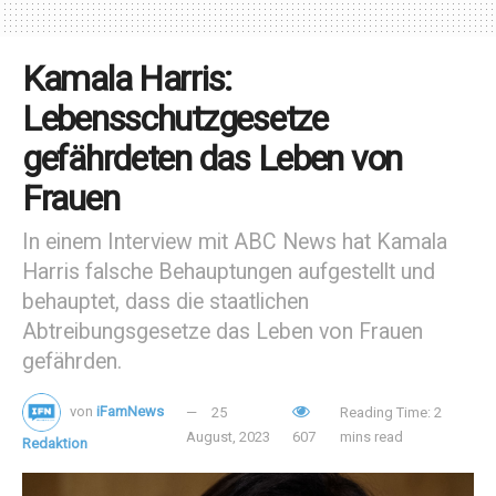
Kamala Harris:
Lebensschutzgesetze
gefährdeten das Leben von
Frauen
In einem Interview mit ABC News hat Kamala
Harris falsche Behauptungen aufgestellt und
behauptet, dass die staatlichen
Abtreibungsgesetze das Leben von Frauen
gefährden.
von
iFamNews
25
Reading Time: 2
August, 2023
607
mins read
Redaktion