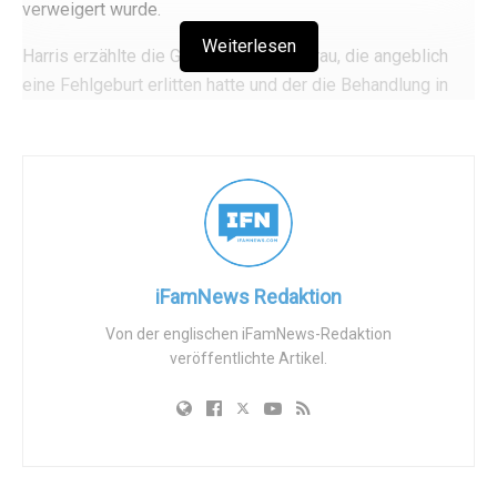
verweigert wurde.
Weiterlesen
Harris erzählte die Geschichte einer Frau, die angeblich
eine Fehlgeburt erlitten hatte und der die Behandlung in
einer Notaufnahme aufgrund eines staatlichen
Abtreibungsverbots verweigert wurde, ohne zu sagen, in
welchem Staat. Sie behauptete, dass die Frau erst
versorgt wurde, als sie an Sepsis erkrankte. Harris nutzte
diese Anekdote, um auf das Leid hinzuweisen, das die
Abtreibungsgesetze in Echtzeit verursachen, und schlug
ein Bundesgesetz vor, das die Staaten zwingen würde,
iFamNews Redaktion
Abtreibung auf Verlangen zu legalisieren.
Von der englischen iFamNews-Redaktion
veröffentlichte Artikel.
Im Gegensatz zu Harris‘ Behauptungen verbieten Pro-
Life-Gesetze nicht die Behandlung von Fehlgeburten oder
medizinische Behandlungen zur Rettung des Lebens
schwangerer Mütter, wie z.B. im Fall von
Eileiterschwangerschaften. Dr. Patti Giebink, eine Ärztin in