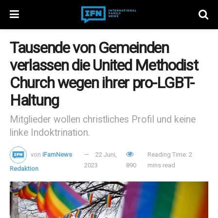
Tausende von Gemeinden
verlassen die United Methodist
Church wegen ihrer pro-LGBT-
Haltung
Mitglieder wollen christliches Profil und keine
linke Indoktrination.
von
iFamNews
22 Juni,
Reading Time: 2
2023
890
mins read
Redaktion