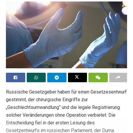
sich dieser Meinung an. Verschiedene Staaten haben
Verfahren und Behandlungen wie Übergangsoperationen
und Pubertätsblocker für Minderjährige untersagt. Auf
internationaler Ebene hat die Regierung Ugandas die
Strafen für Sodomie und homosexuelle Vergewaltigung
von Kindern verschärft. Außerdem haben mehrere
afrikanische anglikanische Bischöfe die Verbindung zur
anglikanischen Kirche von England abgebrochen, weil
diese die Segnung gleichgeschlechtlicher Partnerschaften
genehmigt hat.
Trotz einer Handvoll abweichender katholischer US-
Russische Gesetzgeber haben für einen Gesetzesentwurf
Bischöfe und Kardinäle, die die LGBT-Agenda offen
gestimmt, der chirurgische Eingriffe zur
unterstützen oder passiv zulassen, haben die
„Geschlechtsumwandlung“ und die legale Registrierung
katholischen US-Bischöfe die aggressive Förderung der
solcher Veränderungen ohne Operation verbietet. Die
Transgender-Ideologie und die so genannten
Entscheidung fiel in der ersten Lesung des
„Übergangs“-Behandlungen für Kinder entschieden
Gesetzentwurfs im russischen Parlament, der Duma.
verurteilt. Die wachsende Gegenbewegung gegen die