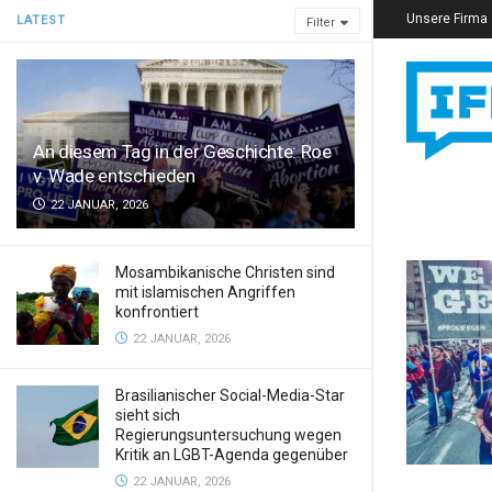
Unsere Firma
LATEST
Filter
An diesem Tag in der Geschichte: Roe
v. Wade entschieden
22 JANUAR, 2026
Mosambikanische Christen sind
mit islamischen Angriffen
konfrontiert
22 JANUAR, 2026
Brasilianischer Social-Media-Star
sieht sich
Regierungsuntersuchung wegen
Kritik an LGBT-Agenda gegenüber
22 JANUAR, 2026