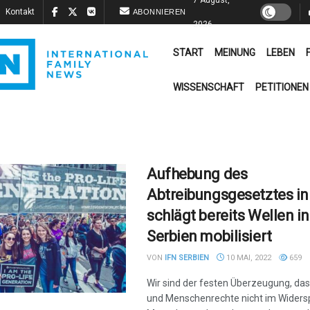
Kontakt
ABONNIEREN
2026
START
MEINUNG
LEBEN
WISSENSCHAFT
PETITIONEN
Aufhebung des
Abtreibungsgesetztes i
schlägt bereits Wellen in
Serbien mobilisiert
VON
IFN SERBIEN
10 MAI, 2022
659
Wir sind der festen Überzeugung, das
und Menschenrechte nicht im Widers