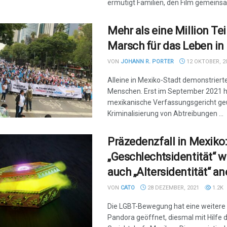
ermutigt Familien, den Film gemeinsam
Mehr als eine Million Te
Marsch für das Leben in
VON
JOHANN R. PORTER
12 OKTOBER, 2
Alleine in Mexiko-Stadt demonstriert
Menschen. Erst im September 2021 h
mexikanische Verfassungsgericht geur
Kriminalisierung von Abtreibungen ...
Präzedenzfall in Mexiko
„Geschlechtsidentität“ w
auch „Altersidentität“ a
VON
CATO
28 DEZEMBER, 2021
1.2K
Die LGBT-Bewegung hat eine weitere
Pandora geöffnet, diesmal mit Hilfe 