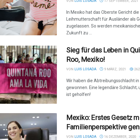
VON
LUIS LOSADA
17 SEPTEMBER, 2021
In Mexiko hat das Oberste Gericht die
Leihmutterschaft für Ausländer als 
zugelassen. So werden mexikanische
Zukunft zu ...
Sieg für das Leben in Qu
Roo, Mexiko!
VON
LUIS LOSADA
9 MÄRZ, 2021
262
Wir haben die Abtreibungsschlacht i
gewonnen. Eine legendäre Schlacht; 
ist geholfen!
Mexiko: Erstes Gesetz m
Familienperspektive ge
VON
LUIS LOSADA
16 DEZEMBER, 2020