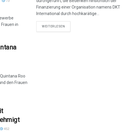
durchgeführt, die Bedenken hinsichtlich der
73
Finanzierung einer Organisation namens DKT
International durch hochkarätige...
Gewerbe
 Frauen in
DETAILS
WEITERLESEN
intana
n Quintana Roo
und den Frauen
it
nehmigt
452