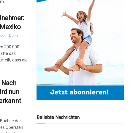
 ...
ilnehmer:
 Mexiko
022
370
en 200.000
atte das
teilt, dass die
: Nach
ird nun
nerkannt
Beliebte Nachrichten
 Büchse der
des Obersten