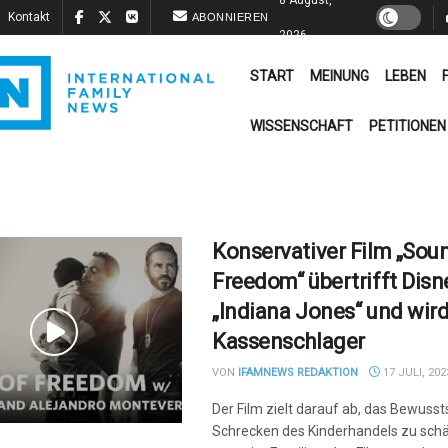
Kontakt
ABONNIEREN
2026
START
MEINUNG
LEBEN
WISSENSCHAFT
PETITIONEN
Konservativer Film „Sou
Freedom“ übertrifft Disn
„Indiana Jones“ und wir
Kassenschlager
VON
IFAMNEWS REDAKTION
17 JULI, 202
Der Film zielt darauf ab, das Bewussts
Schrecken des Kinderhandels zu sch