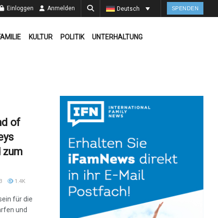
Einloggen
Anmelden
Deutsch
SPENDEN
FAMILIE
KULTUR
POLITIK
UNTERHALTUNG
nd of
eys
d zum
3
1.4K
ein für die
ärfen und