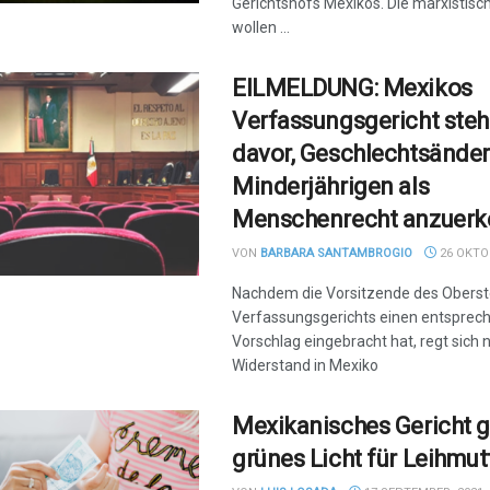
Gerichtshofs Mexikos. Die marxistisc
wollen ...
EILMELDUNG: Mexikos
Verfassungsgericht steh
davor, Geschlechtsänder
Minderjährigen als
Menschenrecht anzuer
VON
BARBARA SANTAMBROGIO
26 OKTOB
Nachdem die Vorsitzende des Obers
Verfassungsgerichts einen entsprec
Vorschlag eingebracht hat, regt sich 
Widerstand in Mexiko
Mexikanisches Gericht g
grünes Licht für Leihmut