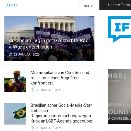
Unsere Firma
LATEST
Filter
An diesem Tag in der Geschichte: Roe
v. Wade entschieden
22 JANUAR, 2026
Mosambikanische Christen sind
mit islamischen Angriffen
konfrontiert
22 JANUAR, 2026
Brasilianischer Social-Media-Star
sieht sich
Regierungsuntersuchung wegen
Kritik an LGBT-Agenda gegenüber
22 JANUAR, 2026