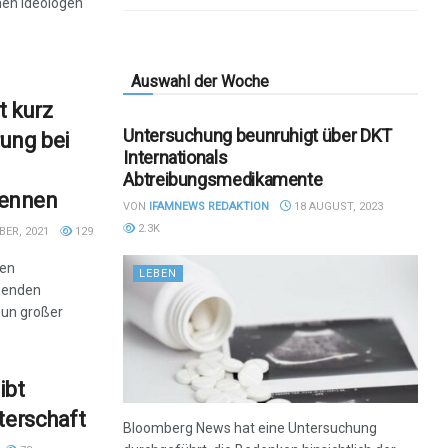
hen Ideologen
Auswahl der Woche
t kurz
Untersuchung beunruhigt über DKT
ung bei
Internationals
Abtreibungsmedikamente
kennen
VON
IFAMNEWS REDAKTION
18 AUGUST, 2023
2.3K
ER, 2021
129
ten
LEBEN
henden
nun großer
ibt
terschaft
Bloomberg News hat eine Untersuchung