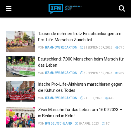
Tausende nehmen trotz Einschränkungen am
Pro-Life-Marsch in Zürich teil
VON
IFAMNEWS REDAKTION
21 SEPTEMBER, 2025
770
Deutschland: 7.000 Menschen beim Marsch für
das Leben
VON
IFAMNEWS REDAKTION
30 SEPTEMBER, 2023
349
Irische Pro-Life-Aktivisten marschieren gegen
die Kultur des Todes
VON
IFAMNEWS REDAKTION
21 JULI, 2023
645
Zwei Märsche für das Leben am 16.09.2023 –
in Berlin und in Köln!
VON
IFN DEUTSCHLAND
19 APRIL, 2023
101