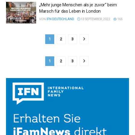
„Mehr junge Menschen als je zuvor“ beim
Marsch für das Leben in London
VON
IFN DEUTSCHLAND
13 SEPTEMBER, 2022
165
1
2
3
1
2
3