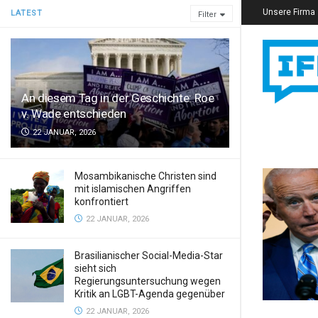
Unsere Firma
LATEST
Filter
An diesem Tag in der Geschichte: Roe
v. Wade entschieden
22 JANUAR, 2026
Mosambikanische Christen sind
mit islamischen Angriffen
konfrontiert
22 JANUAR, 2026
Brasilianischer Social-Media-Star
sieht sich
Regierungsuntersuchung wegen
Kritik an LGBT-Agenda gegenüber
22 JANUAR, 2026