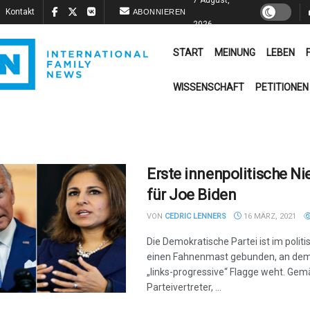
Kontakt
ABONNIEREN
2026
START
MEINUNG
LEBEN
WISSENSCHAFT
PETITIONEN
Erste innenpolitische Ni
für Joe Biden
VON
CEDRIC LENNERS
16 MÄRZ, 2021
Die Demokratische Partei ist im polit
einen Fahnenmast gebunden, an dem 
„links-progressive“ Flagge weht. Gem
Parteivertreter, ...