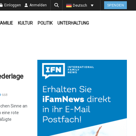
Einloggen
Anmelden
Deutsch
SPENDEN
FAMILIE
KULTUR
POLITIK
UNTERHALTUNG
ederlage
668
ischen Sinne an
eine rote
äßigte