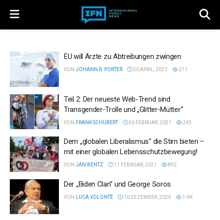
EU will Ärzte zu Abtreibungen zwingen
VON
JOHANN R. PORTER
20 APRIL, 2021
271
Teil 2: Der neueste Web-Trend sind
Transgender-Trolle und „Glitter-Mütter“
VON
FRANK SCHUBERT
26 FEBRUAR, 2021
245
Dem „globalen Liberalismus“ die Stirn bieten –
mit einer globalen Lebensschutzbewegung!
VON
JAN BENTZ
11 FEBRUAR, 2021
892
Der „Biden Clan“ und George Soros
VON
LUCA VOLONTÈ
10 DEZEMBER, 2020
1.9K