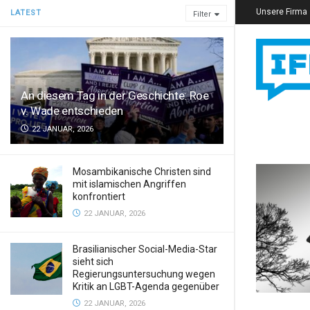
Unsere Firma
LATEST
Filter
An diesem Tag in der Geschichte: Roe
v. Wade entschieden
22 JANUAR, 2026
Mosambikanische Christen sind
mit islamischen Angriffen
konfrontiert
22 JANUAR, 2026
Brasilianischer Social-Media-Star
sieht sich
Regierungsuntersuchung wegen
Kritik an LGBT-Agenda gegenüber
22 JANUAR, 2026