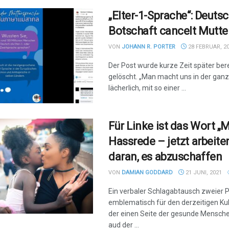
„Elter-1-Sprache“: Deuts
Botschaft cancelt Mutte
VON
JOHANN R. PORTER
28 FEBRUAR, 2
Der Post wurde kurze Zeit später ber
gelöscht. „Man macht uns in der gan
lächerlich, mit so einer ...
Für Linke ist das Wort „M
Hassrede – jetzt arbeite
daran, es abzuschaffen
VON
DAMIAN GODDARD
21 JUNI, 2021
Ein verbaler Schlagabtausch zweier Pol
emblematisch für den derzeitigen Ku
der einen Seite der gesunde Mensch
aud der ...