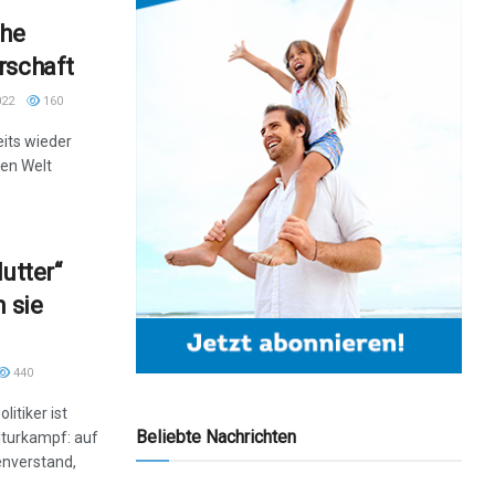
che
rschaft
022
160
eits wieder
zen Welt
utter“
n sie
440
itiker ist
Beliebte Nachrichten
lturkampf: auf
enverstand,