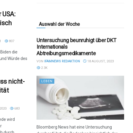
r USA:
isch
Auswahl der Woche
Untersuchung beunruhigt über DKT
1
807
Internationals
 Biden die
Abtreibungsmedikamente
n und Würde des
VON
IFAMNEWS REDAKTION
18 AUGUST, 2023
2.3K
ss nicht-
LEBEN
tät
2020
683
ede wird
r
Bloomberg News hat eine Untersuchung
ch durch