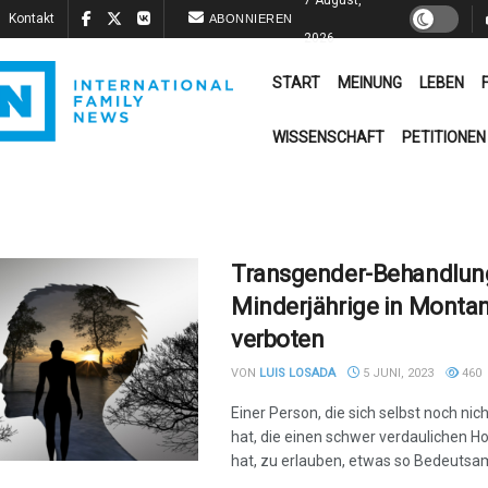
Kontakt
ABONNIEREN
2026
START
MEINUNG
LEBEN
WISSENSCHAFT
PETITIONEN
Transgender-Behandlung
Minderjährige in Monta
verboten
VON
LUIS LOSADA
5 JUNI, 2023
460
Einer Person, die sich selbst noch ni
hat, die einen schwer verdaulichen H
hat, zu erlauben, etwas so Bedeutsam