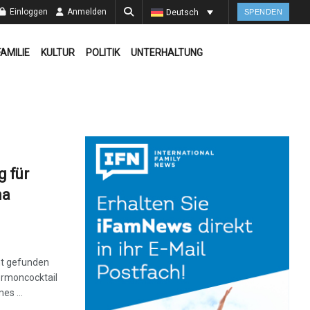
Einloggen
Anmelden
Deutsch
SPENDEN
FAMILIE
KULTUR
POLITIK
UNTERHALTUNG
 für
na
cht gefunden
ormoncocktail
es ...