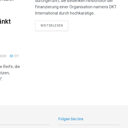
durchgeführt, die Bedenken hinsichtlich der
Finanzierung einer Organisation namens DKT
International durch hochkarätige...
änkt
DETAILS
WEITERLESEN
2020
377
e Reife, die
tzen,
“.
Folgen Sie Uns