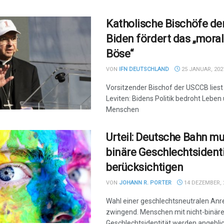
Katholische Bischöfe de
Biden fördert das „moral
Böse“
VON
IFN DEUTSCHLAND
25 JANUAR, 202
Vorsitzender Bischof der USCCB liest
Leviten: Bidens Politik bedroht Lebe
Menschen
Urteil: Deutsche Bahn mu
binäre Geschlechtsidenti
berücksichtigen
VON
JOHANN R. PORTER
14 DEZEMBER, 
Wahl einer geschlechtsneutralen Anr
zwingend. Menschen mit nicht-binäre
Geschlechtsidentität werden angebli