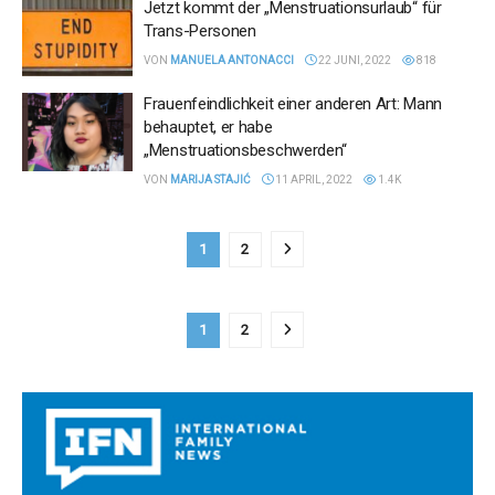
Jetzt kommt der „Menstruationsurlaub“ für
Trans-Personen
VON
MANUELA ANTONACCI
22 JUNI, 2022
818
Frauenfeindlichkeit einer anderen Art: Mann
behauptet, er habe
„Menstruationsbeschwerden“
VON
MARIJA STAJIĆ
11 APRIL, 2022
1.4K
1
2
1
2