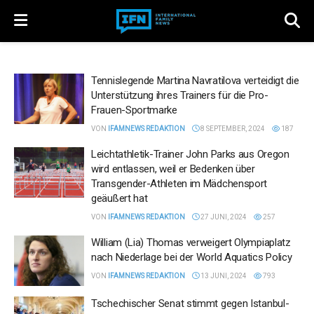
Tennislegende Martina Navratilova verteidigt die
Unterstützung ihres Trainers für die Pro-
Frauen-Sportmarke
VON
IFAMNEWS REDAKTION
8 SEPTEMBER, 2024
187
Leichtathletik-Trainer John Parks aus Oregon
wird entlassen, weil er Bedenken über
Transgender-Athleten im Mädchensport
geäußert hat
VON
IFAMNEWS REDAKTION
27 JUNI, 2024
257
William (Lia) Thomas verweigert Olympiaplatz
nach Niederlage bei der World Aquatics Policy
VON
IFAMNEWS REDAKTION
13 JUNI, 2024
793
Tschechischer Senat stimmt gegen Istanbul-