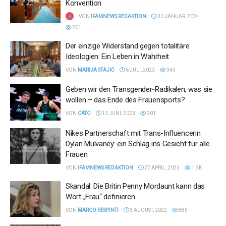
Konvention
VON
IFAMNEWS REDAKTION
30 JANUAR, 2024
261
Der einzige Widerstand gegen totalitäre
Ideologien: Ein Leben in Wahrheit
VON
MARIJA STAJIĆ
6 JULI, 2023
943
Geben wir den Transgender-Radikalen, was sie
wollen – das Ende des Frauensports?
VON
CATO
13 JUNI, 2023
901
Nikes Partnerschaft mit Trans-Influencerin
Dylan Mulvaney: ein Schlag ins Gesicht für alle
Frauen
VON
IFAMNEWS REDAKTION
27 APRIL, 2023
1.9K
Skandal: Die Britin Penny Mordaunt kann das
Wort „Frau“ definieren
VON
MARCO RESPINTI
5 AUGUST, 2022
885