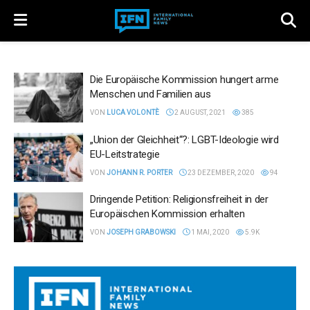
Die Europäische Kommission hungert arme
Menschen und Familien aus
VON
LUCA VOLONTÈ
2 AUGUST, 2021
385
„Union der Gleichheit“?: LGBT-Ideologie wird
EU-Leitstrategie
VON
JOHANN R. PORTER
23 DEZEMBER, 2020
94
Dringende Petition: Religionsfreiheit in der
Europäischen Kommission erhalten
VON
JOSEPH GRABOWSKI
1 MAI, 2020
5.9K