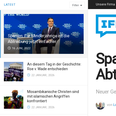
Unsere Firma
LATEST
Filter
Spanien: Für Minderjährige ist die
Abtreibung jetzt einfacher
16 JUNI, 2022
Spa
An diesem Tag in der Geschichte:
Abt
Roe v. Wade entschieden
22 JANUAR, 2026
Neuer Ges
Mosambikanische Christen sind
mit islamischen Angriffen
konfrontiert
von
L
22 JANUAR, 2026