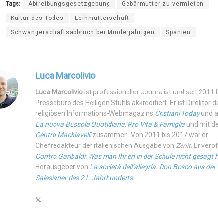
Tags:
Abtreibungsgesetzgebung
Gebärmutter zu vermieten
Kultur des Todes
Leihmutterschaft
Schwangerschaftsabbruch bei Minderjährigen
Spanien
Luca Marcolivio
Luca Marcolivio
ist professioneller Journalist und seit 2011
Pressebüro des Heiligen Stuhls akkreditiert. Er ist Direktor d
religiösen Informations-Webmagazins
Cristiani Today
und a
La nuova Bussola Quotidiana
,
Pro Vita & Famiglia
und mit 
Centro Machiavelli
zusammen. Von 2011 bis 2017 war er
Chefredakteur der italienischen Ausgabe von
Zenit
. Er verö
Contro Garibaldi
:
Was man Ihnen in der Schule nicht gesagt 
Herausgeber von
La società dell‘allegria. Don Bosco aus der 
Salesianer des 21. Jahrhunderts
.