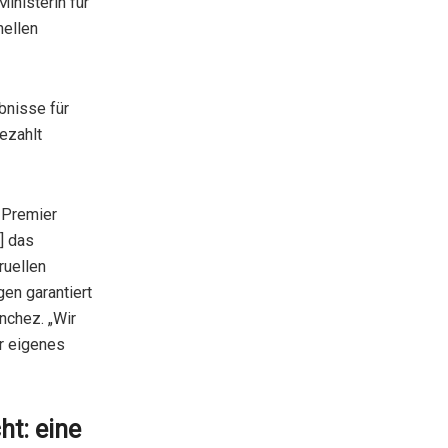
 Ministerin für
nellen
bnisse für
ezahlt
 Premier
.] das
ruellen
en garantiert
nchez. „Wir
hr eigenes
t: eine