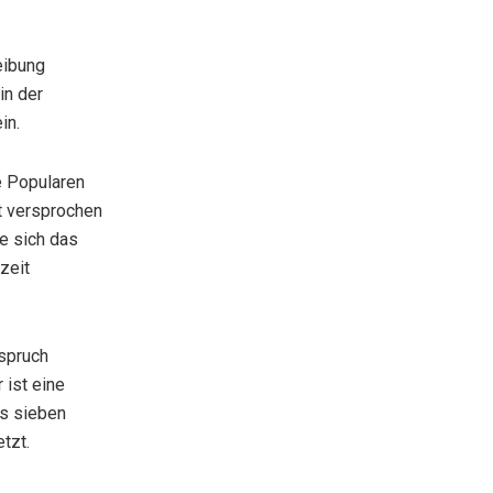
eibung
in der
in.
e Popularen
ht versprochen
te sich das
zeit
spruch
 ist eine
us sieben
tzt.