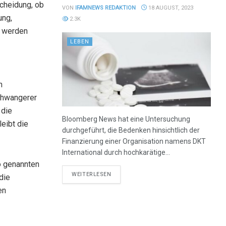
scheidung, ob
VON
IFAMNEWS REDAKTION
18 AUGUST, 2023
ung,
2.3K
, werden
LEBEN
n
schwangerer
 die
Bloomberg News hat eine Untersuchung
eibt die
durchgeführt, die Bedenken hinsichtlich der
Finanzierung einer Organisation namens DKT
International durch hochkarätige...
o genannten
DETAILS
WEITERLESEN
die
en