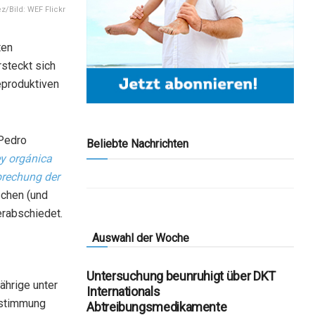
/Bild: WEF Flickr
ten
rsteckt sich
eproduktiven
 Pedro
Beliebte Nachrichten
y orgánica
rbrechung der
schen (und
erabschiedet.
Auswahl der Woche
Untersuchung beunruhigt über DKT
ährige unter
Internationals
ustimmung
Abtreibungsmedikamente