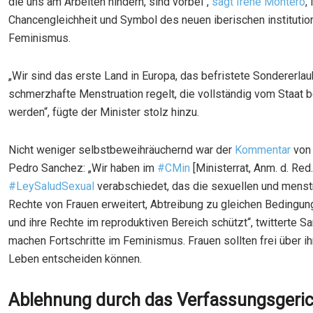
die uns am Arbeiten hindern, sind vorbei“,
sagt Irene Montero
,
Chancengleichheit und Symbol des neuen iberischen institutio
Feminismus.
„Wir sind das erste Land in Europa, das befristete Sondererlau
schmerzhafte Menstruation regelt, die vollständig vom Staat b
werden“, fügte der Minister stolz hinzu.
Nicht weniger selbstbeweihräuchernd war der
Kommentar
von
Pedro Sanchez: „Wir haben im
#CMin
[Ministerrat, Anm. d. Red
#LeySaludSexual
verabschiedet, das die sexuellen und menst
Rechte von Frauen erweitert, Abtreibung zu gleichen Bedingung
und ihre Rechte im reproduktiven Bereich schützt“, twitterte Sa
machen Fortschritte im Feminismus. Frauen sollten frei über i
Leben entscheiden können.
Ablehnung durch das Verfassungsgerich