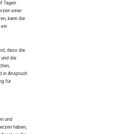
nf Tagen
erzen einer
ren, kann die
 ein
st, dass die
 und die
chen,
d in Anspruch
ng für
hen und
erzen haben,