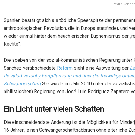
Pedro Sanchez
Spanien bestätigt sich als tödliche Speerspitze der permanen
anthropologischen Revolution, die in Europa stattfindet, und ve
wieder einmal hinter dem heuchlerischen Euphemismus der „r
Rechte“.
Die soeben von der sozial-kommunistischen Regierung unter
Sánchez verabschiedete
Reform
sieht eine Ausweitung der
Le
de salud sexual y
Fortpflanzung
und über die freiwillige Unte
Schwangerschaft
Sie wurde im Jahr 2010 unter der sozialisti
nihilistischen) Regierung von José Luis Rodríguez Zapatero v
Ein Licht unter vielen Schatten
Die einschneidendste Änderung ist die Möglichkeit für Minderj
16 Jahren, einen Schwangerschaftsabbruch ohne elterliche Z