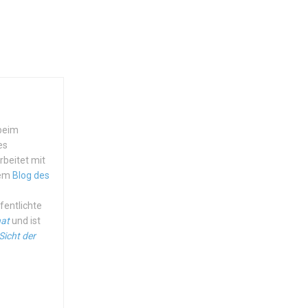
 beim
es
rbeitet mit
dem
Blog des
ffentlichte
hat
und ist
Sicht der