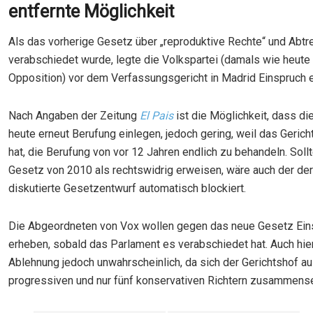
entfernte Möglichkeit
Als das vorherige Gesetz über „reproduktive Rechte“ und Abtr
verabschiedet wurde, legte die Volkspartei (damals wie heute 
Opposition) vor dem Verfassungsgericht in Madrid Einspruch e
Nach Angaben der Zeitung
El Pais
ist die Möglichkeit, dass di
heute erneut Berufung einlegen, jedoch gering, weil das Geric
hat, die Berufung von vor 12 Jahren endlich zu behandeln. Soll
Gesetz von 2010 als rechtswidrig erweisen, wäre auch der der
diskutierte Gesetzentwurf automatisch blockiert.
Die Abgeordneten von Vox wollen gegen das neue Gesetz Ein
erheben, sobald das Parlament es verabschiedet hat. Auch hier
Ablehnung jedoch unwahrscheinlich, da sich der Gerichtshof a
progressiven und nur fünf konservativen Richtern zusammense