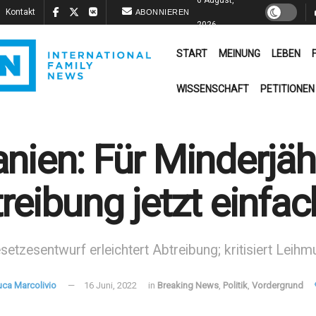
Kontakt
ABONNIEREN
2026
START
MEINUNG
LEBEN
WISSENSCHAFT
PETITIONEN
nien: Für Minderjähr
reibung jetzt einfac
etzesentwurf erleichtert Abtreibung; kritisiert Leihmu
uca Marcolivio
16 Juni, 2022
in
Breaking News
,
Politik
,
Vordergrund