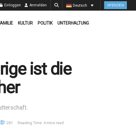
Einloggen
Anmelden
Deutsch
SPENDEN
FAMILIE
KULTUR
POLITIK
UNTERHALTUNG
ige ist die
her
tterschaft.
281
Reading Time: 4 mins read