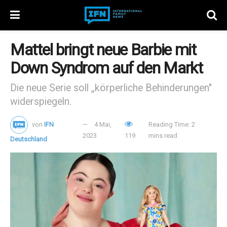
Mattel bringt neue Barbie mit
Down Syndrom auf den Markt
Die neue Serie soll „körperliche Behinderungen"
widerspiegeln.
von
IFN
4 Mai,
Reading Time: 2
2023
119
mins read
Deutschland