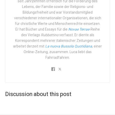
seit Jahrzehnten öffentlich für die Förderung des
ein ungarisches Anti-Pädophilie-Gesetz an, das nach
Lebens, der Familie sowie der Religions- und
Bildungsfreiheit und war Vorstandsmitglied
Ansicht der Kommission und von LGBTI-Gruppen gegen
verschiedener internationaler Organisationen, die sich
ihre Forderungen und Privilegien verstößt. 14 EU-
für christliche Werte und Menschenrechte einsetzen.
Mitgliedstaaten haben sich der
Klage
angeschlossen:
Er hat Bücher und Essays für die
Novae Terrae
-Reihe
Belgien, die Niederlande, Luxemburg, Dänemark, Portugal,
des Verlags
Rubbettino
verfasst. Er diente als
Irland, Spanien, Malta,
Österreich
, Schweden, Slowenien,
Korrespondent mehrerer italienischer Zeitungen und
Finnland und jetzt auch Frankreich und Deutschland. Der
arbeitet derzeit mit
La nuova Bussola Quotidiana
, einer
Online-Zeitung, zusammen. Luca liebt das
Beschwerde der Kommission und vieler europäischer
Fahrradfahren.
Länder gegen Ungarn steht auch eine
Gegenbeschwerde
Budapests gegen die Einmischung der Kommission
gegenüber
.
Obwohl sie mit den Stimmen der Regierungskoalition
gewählt wurde, in der sie das Ministerium und die
Discussion about this post
familienfreundliche Politik leitete und den kulturellen
Kampf gegen die LGBTI-Lobbys teilte, legte die
ungarische Präsidentin Katalin Novak ihr Veto gegen den