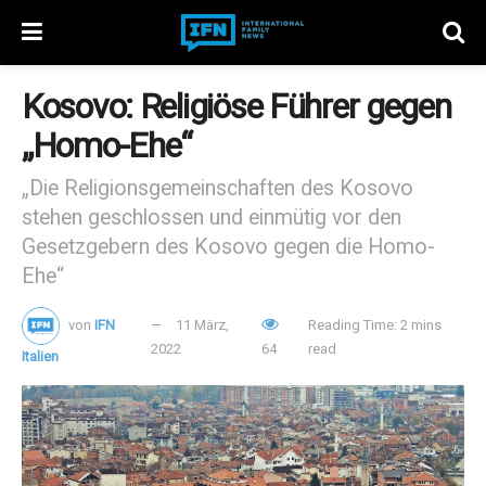
Kosovo: Religiöse Führer gegen
„Homo-Ehe“
„Die Religionsgemeinschaften des Kosovo
stehen geschlossen und einmütig vor den
Gesetzgebern des Kosovo gegen die Homo-
Ehe“
von
IFN
11 März,
Reading Time: 2 mins
2022
64
read
Italien