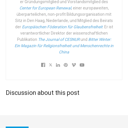
er Gründungsmitglied und Vorstandsmitglied des
die Müttergesundheit in die Hände von Jugendlichen und
Center for European Renewal
, einer europaweiten,
Frauen, die sie am meisten brauchen. Wie machen wir
überparteilichen, non-profit Bildungsorganisation mit
das? Durch strategische, ländergeführte Aktionen, um die
Sitz in Den Haag, Niederlande, und Mitglied des Beirats
der
Europäischen Föderation für Glaubensfreiheit
. Er ist
letzte Meile zu erreichen. Die Partnerschaft widmet sich
verantwortlicher Direktor der wissenschaftlichen
der Rechenschaftspflicht und der effektiven Nutzung von
Publikation
The Journal of CESNUR
und
Bitter Winter:
Ressourcen und stärkt Lieferketten und reproduktive
Ein Magazin für Religionsfreiheit und Menschenrechte in
Gesundheitsdienste““ Zunächst denkt man an ein
China
Flugzeug, in dem einem die „Auswahl der besten Snacks
und Getränke“ angeboten wird, dann wird die
spiegelbildliche Umkehrung der Realität angekündigt
(„Medikamente, die Müttern das Leben retten“…), dann
kehrt der smarte Leichenbeschauer-Ton zurück.
Discussion about this post
Vielleicht hat das Auswärtige Amt sie deshalb alle zur
Hölle geschickt. Oder vielleicht ist es nur die Auswirkung
der Wirtschaftskrise, die durch den Hurrikan COVID-19
ausgelöst wurde. Tatsache ist, dass das Ergebnis