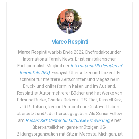
Premiers, Fördermittel zu streichen. In diesem Jahr sogar
85% der Fördermittel
. Das sind mehr als 130 Mio. Pfund
Steuergelder, die nicht für den Mord an Ungeborenen
ausgegeben wurden.
Marco Respinti
Es ist ein direkter Schlag gegen die Abtreibungsindustrie.
Nicht zuletzt deshalb, weil Großbritannien seit jeher der
Marco Respinti
war bis Ende 2022 Chefredakteur der
International Family News. Er ist ein italienischer
größte Geber für die
UNFPA Supplies Partnership
ist, den
Fachjournalist, Mitglied der
International Federation of
2008 gegründeten „Arm“ des Bevölkerungsfonds der
Journalists (IFJ)
, Essayist, Übersetzer und Dozent. Er
Vereinten Nationen, der sich um die materielle und
schreibt für mehrere Zeitschriften und Magazine in
fröhliche Beschaffung und sozialistische Umverteilung
Druck- und onlineform in Italien und im Ausland.
des Handwerkszeugs kümmert: Verhütungsmittel und
Respinti ist Autor mehrerer Bücher und hat Werke von
Abtreibungsmittel.
Edmund Burke, Charles Dickens, T.S. Eliot, Russell Kirk,
J.R.R. Tolkien, Régine Pernoud und Gustave Thibon
Die Worte, mit denen die „
Kultur des Todes
“ ihre Zwecke
übersetzt und/oder herausgegeben. Als Senior Fellow
am
Russell Kirk Center für kulturelle Erneuerung
, einer
ausdrückt, wirken positiv und einfühlsam: „Die
UNFPA
überparteilichen, gemeinnützigen US-
Supplies Partnership
liefert eine Auswahl an modernen
Bildungsorganisation mit Sitz in Mecosta, Michigan, ist
Verhütungsmitteln und lebensrettenden Medikamenten für