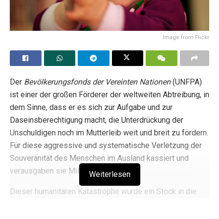
Image from Flickr
Der
Bevölkerungsfonds der Vereinten Nationen
(UNFPA)
ist einer der großen Förderer der weltweiten Abtreibung, in
dem Sinne, dass er es sich zur Aufgabe und zur
Daseinsberechtigung macht, die Unterdrückung der
Unschuldigen noch im Mutterleib weit und breit zu fördern.
Für diese aggressive und systematische Verletzung der
Souveränität des Menschen im Ausland kassiert und
verausgaben sie Milliarden.
Weiterlesen
Dieser humanitären Katastrophe wurde ein Stock in die
Speichen geworfen. Dies vor allem durch die
Entscheidung des
US-Präsidenten und britischen