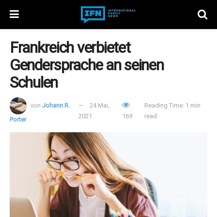
Frankreich verbietet
Gendersprache an seinen
Schulen
von
Johann R.
24 Mai,
Reading Time: 1 min
2021
169
read
Porter