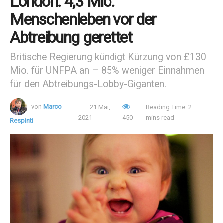
London: 4,3 Mio.
Die Lebens- und Familienrechtsbewegung interessiert
Menschenleben vor der
Sie? Bleiben Sie immer auf dem neuesten Stand –
abonnieren Sie unseren Newsletter!
Registrieren Sie sich
Abtreibung gerettet
hier.
Tägliche Nachrichten aus den deutschsprachigen
Ländern und der ganzen Welt!
Britische Regierung kündigt Kürzung von £130
Mio. für UNFPA an – 85% weniger Einnahmen
Tags:
Frankreich
Gender-Ideologie
Gendersprache
für den Abtreibungs-Lobby-Giganten.
Jean-Michel Blanquer
von
Marco
21 Mai,
Reading Time: 2
2021
450
mins read
Respinti