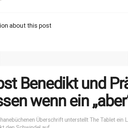
ion about this post
st Benedikt und Pr
sen wenn ein „aber“
 hanebüchenen Überschrift unterstellt The Tablet ein
kt den Schwindel auf.