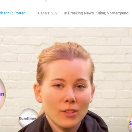
ohann R. Porter
16 März, 2021
in
Breaking News
,
Kultur
,
Vordergrund