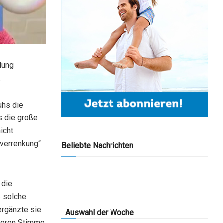
dung
.
uhs die
s die große
icht
hverrenkung“
Beliebte Nachrichten
 die
 solche.
ergänzte sie
Auswahl der Woche
„Deren Stimme