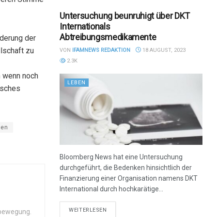
Untersuchung beunruhigt über DKT
Internationals
Abtreibungsmedikamente
nderung der
lschaft zu
VON
IFAMNEWS REDAKTION
18 AUGUST, 2023
2.3K
h wenn noch
LEBEN
alsches
hen
Bloomberg News hat eine Untersuchung
durchgeführt, die Bedenken hinsichtlich der
Finanzierung einer Organisation namens DKT
International durch hochkarätige...
DETAILS
WEITERLESEN
zbewegung.