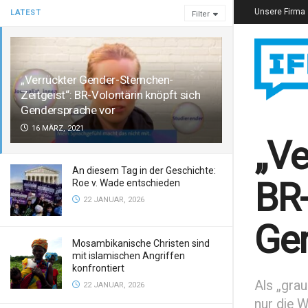
Unsere Firma
LATEST
Filter
„Verrückter Gender-Sternchen-
Zeitgeist“: BR-Volontärin knöpft sich
Gendersprache vor
16 MÄRZ, 2021
„Ve
An diesem Tag in der Geschichte:
BR-
Roe v. Wade entschieden
22 JANUAR, 2026
Gen
Mosambikanische Christen sind
mit islamischen Angriffen
konfrontiert
Als „grau
22 JANUAR, 2026
nur die W