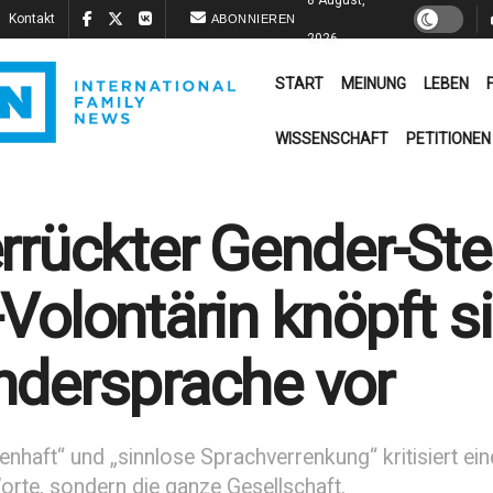
Kontakt
ABONNIEREN
2026
START
MEINUNG
LEBEN
WISSENSCHAFT
PETITIONEN
rrückter Gender-Ste
Volontärin knöpft s
dersprache vor
enhaft“ und „sinnlose Sprachverrenkung“ kritisiert ei
orte, sondern die ganze Gesellschaft.