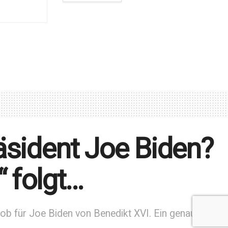
äsident Joe Biden?
 folgt…
 Lob für Joe Biden von Benedikt XVI. Ein genauerer