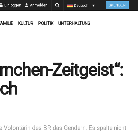
Einloggen
Anmelden
Deutsch
SPENDEN
FAMILIE
KULTUR
POLITIK
UNTERHALTUNG
rnchen-Zeitgeist“:
ich
ne Volontärin des BR das Gendern. Es spalte nicht