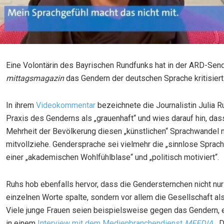
Eine Volontärin des Bayrischen Rundfunks hat in der ARD-Sen
mittagsmagazin
das Gendern der deutschen Sprache kritisiert
In ihrem
Videokommentar
bezeichnete die Journalistin Julia R
Praxis des Genderns als „grauenhaft“ und wies darauf hin, das
Mehrheit der Bevölkerung diesen „künstlichen“ Sprachwandel n
mitvollziehe. Gendersprache sei vielmehr die „sinnlose Sprac
einer „akademischen Wohlfühlblase“ und „politisch motiviert“.
Ruhs hob ebenfalls hervor, dass die Gendersternchen nicht nur
einzelnen Worte spalte, sondern vor allem die Gesellschaft als
Viele junge Frauen seien beispielsweise gegen das Gendern, 
in einem
Interview mit dem Medienbranchendienst
MEEDIA
. 