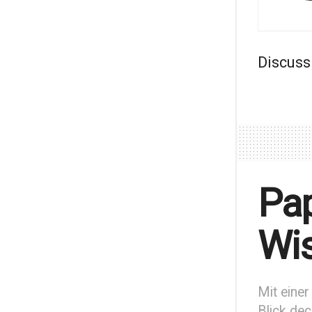
Discuss
Pap
Wis
Mit einer
Blick dec