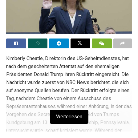
Kimberly Cheatle, Direktorin des US-Geheimdienstes, hat
nach dem gescheiterten Attentat auf den ehemaligen
Präsidenten Donald Trump ihren Rücktritt eingereicht. Die
Nachricht wurde zuerst von NBC News berichtet, die sich
auf anonyme Quellen berufen. Der Rücktritt erfolgte einen
Tag, nachdem Cheatle von einem Ausschuss des
Repräsentantenhauses während einer Anhörung, in der das
Vorgehen des Secret Service im Vorfeld von Trumps
Weiterlesen
Kundgebung am 13. Juli in Butler Township, Pennsylvania,
untersucht wurde, scharf kritisiert wurde. Während der