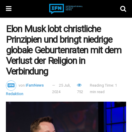
Elon Musk lobt christliche
Prinzipien und bringt niedrige
globale Geburtenraten mit dem
Verlust der Religion in
Verbindung
von
iFamNews
25 Juli,
Reading Time: 1
2024
752
min read
Redaktion