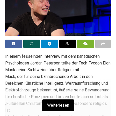
In einem fesselnden Interview mit dem kanadischen
Psychologen Jordan Peterson teilte der Tech-Tycoon Elon
Musk seine Sichtweise über Religion mit.
Musk, der für seine bahnbrechende Arbeit in den
Bereichen Künstliche Intelligenz, Weltraumforschung und
Elektrofahrzeuge bekannt ist, äußerte seine Bewunderung
für christliche Prinzipien und bezeichnete sich selbst als
„kulturellen Christen“, obwohl er nicht besonders religiös
Weiterlesen
ist.