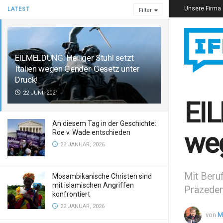
Unsere Firma
LATEST
Filter
EILMELDUNG: Heiliger Stuhl setzt
Italien wegen Gender-Gesetz unter
Druck!
22 JUNI, 2021
EIL
An diesem Tag in der Geschichte:
weg
Roe v. Wade entschieden
22 JANUAR, 2026
Mit Beruf
Mosambikanische Christen sind
mit islamischen Angriffen
Präzedenz
konfrontiert
22 JANUAR, 2026
von
M