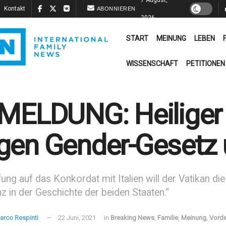
Kontakt
ABONNIEREN
2026
START
MEINUNG
LEBEN
WISSENSCHAFT
PETITIONEN
MELDUNG: Heiliger S
en Gender-Gesetz u
ung auf das Konkordat mit Italien will der Vatikan die 
 in der Geschichte der beiden Staaten.“
arco Respinti
22 Juni, 2021
in
Breaking News
,
Familie
,
Meinung
,
Vord