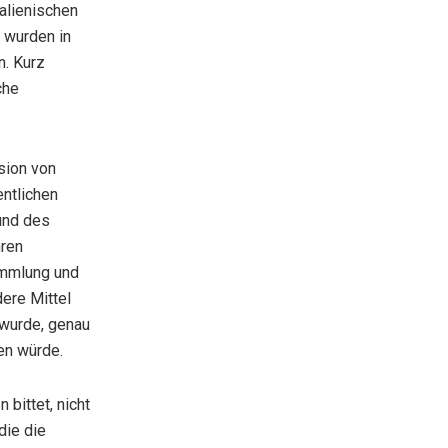
alienischen
 wurden in
n. Kurz
che
sion von
entlichen
und des
hren
ammlung und
ere Mittel
 wurde, genau
en würde.
 bittet, nicht
die die