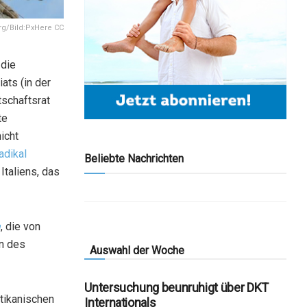
rg/Bild:PxHere CC
 die
ats (in der
tschaftsrat
te
icht
adikal
Beliebte Nachrichten
Italiens, das
a
, die von
en des
Auswahl der Woche
Untersuchung beunruhigt über DKT
tikanischen
Internationals