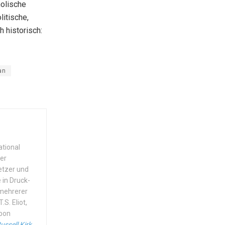
holische
litische,
h historisch:
an
ational
der
setzer und
 in Druck-
 mehrerer
S. Eliot,
ibon
ussell Kirk