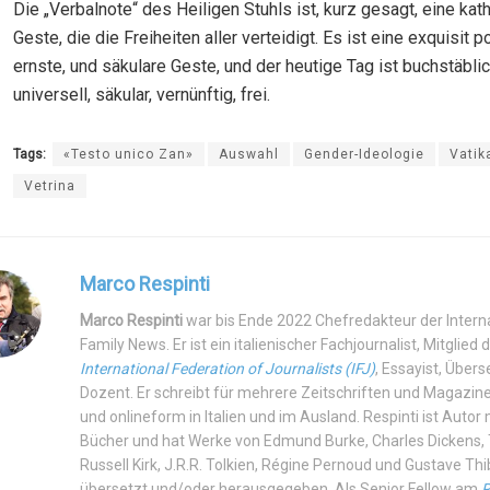
Die „Verbalnote“ des Heiligen Stuhls ist, kurz gesagt, eine kat
Geste, die die Freiheiten aller verteidigt. Es ist eine exquisit po
ernste, und säkulare Geste, und der heutige Tag ist buchstäblic
universell, säkular, vernünftig, frei.
Tags:
«Testo unico Zan»
Auswahl
Gender-Ideologie
Vatik
Vetrina
Marco Respinti
Marco Respinti
war bis Ende 2022 Chefredakteur der Intern
Family News. Er ist ein italienischer Fachjournalist, Mitglied 
International Federation of Journalists (IFJ)
, Essayist, Über
Dozent. Er schreibt für mehrere Zeitschriften und Magazine
und onlineform in Italien und im Ausland. Respinti ist Autor
Bücher und hat Werke von Edmund Burke, Charles Dickens, T.
Russell Kirk, J.R.R. Tolkien, Régine Pernoud und Gustave Th
übersetzt und/oder herausgegeben. Als Senior Fellow am
R