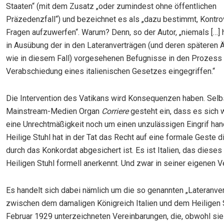
Staaten“ (mit dem Zusatz „oder zumindest ohne öffentlichen
Präzedenzfall“) und bezeichnet es als „dazu bestimmt, Kontr
Fragen aufzuwerfen“. Warum? Denn, so der Autor, „niemals […] h
in Ausübung der in den Lateranverträgen (und deren späteren 
wie in diesem Fall) vorgesehenen Befugnisse in den Prozess
Verabschiedung eines italienischen Gesetzes eingegriffen.“
Die Intervention des Vatikans wird Konsequenzen haben. Selb
Mainstream-Medien Organ
Corriere
gesteht ein, dass es sich
eine Unrechtmäßigkeit noch um einen unzulässigen Eingrif hand
Heilige Stuhl hat in der Tat das Recht auf eine formale Geste d
durch das Konkordat abgesichert ist. Es ist Italien, das diese
Heiligen Stuhl formell anerkennt. Und zwar in seiner eigenen 
Es handelt sich dabei nämlich um die so genannten „Lateranver
zwischen dem damaligen Königreich Italien und dem Heiligen 
Februar 1929 unterzeichneten Vereinbarungen, die, obwohl sie