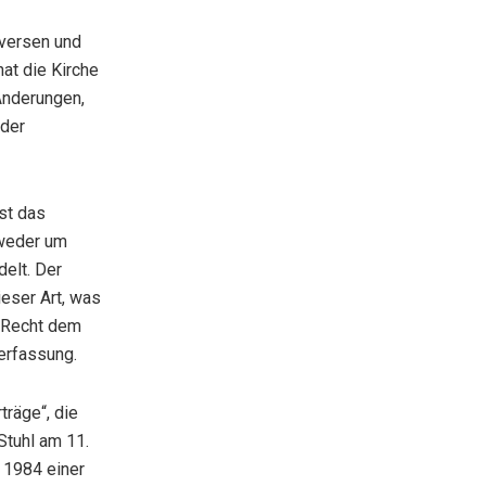
oversen und
at die Kirche
Änderungen,
 der
st das
 weder um
elt. Der
ieser Art, was
s Recht dem
Verfassung.
träge“, die
Stuhl am 11.
 1984 einer