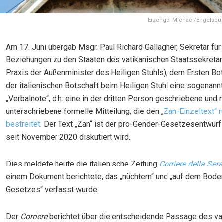
Erzengel Michael/Engelsbu
Am 17. Juni übergab Msgr. Paul Richard Gallagher, Sekretär für
Beziehungen zu den Staaten des vatikanischen Staatssekretari
Praxis der Außenminister des Heiligen Stuhls), dem Ersten Bo
der italienischen Botschaft beim Heiligen Stuhl eine sogenann
„Verbalnote“, d.h. eine in der dritten Person geschriebene und n
unterschriebene formelle Mitteilung, die den „
Zan-Einzeltext“ r
bestreitet
. Der Text „Zan“ ist der pro-Gender-Gesetzesentwurf 
seit November 2020 diskutiert wird.
Dies meldete heute die italienische Zeitung
Corriere della Ser
einem Dokument berichtete, das „nüchtern“ und „auf dem Bod
Gesetzes“ verfasst wurde.
Der
Corriere
berichtet über die entscheidende Passage des va