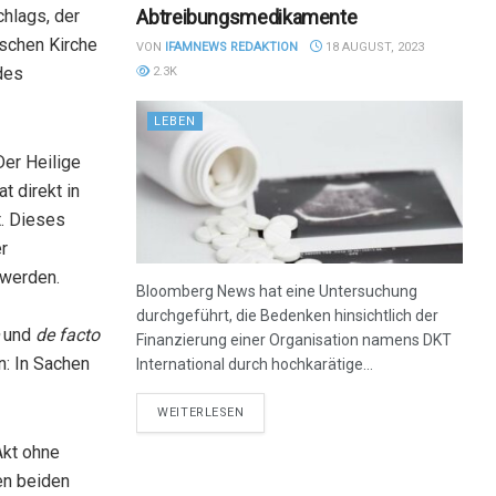
Abtreibungsmedikamente
hlags, der
ischen Kirche
VON
IFAMNEWS REDAKTION
18 AUGUST, 2023
des
2.3K
LEBEN
er Heilige
t direkt in
t. Dieses
r
 werden.
Bloomberg News hat eine Untersuchung
durchgeführt, die Bedenken hinsichtlich der
e
und
de facto
Finanzierung einer Organisation namens DKT
en: In Sachen
International durch hochkarätige...
DETAILS
WEITERLESEN
Akt ohne
en beiden