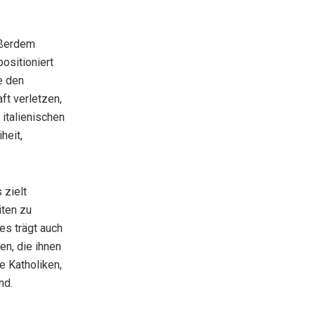
außerdem
positioniert
e den
ft verletzen,
 italienischen
heit,
 zielt
iten zu
 es trägt auch
en, die ihnen
e Katholiken,
nd.