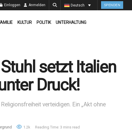
Einloggen
Anmelden
Deutsch
SPENDEN
FAMILIE
KULTUR
POLITIK
UNTERHALTUNG
tuhl setzt Italien
nter Druck!
Religionsfreiheit verteidigen. Ein „Akt ohne
ergrund
1.2k
Reading Time: 3 mins read