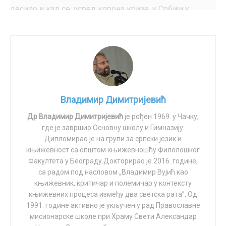
десило и кад се, усред корона кризе, у Србији у
јавности огласила проф. др Валентина Арсић –
Арсенијевић, угледно име наше науке са
Медицинског факултета Универзитета у Београду.
Позната по својим радовима, доказана у струци, она
је дигла глас против огледа на нашој деци, којој су, у
име здравља, нудили непроверене РНК вакцине, чије
Владимир Димитријевић
последице се и данас осећају широм света.
Др Владимир Димитријевић
је рођен 1969. у Чачку,
Напали су је одмах сви који су стали под барјак
где је завршио Основну школу и Гимназију.
квазимедицинске корона инквизиције, почев од
Дипломирао је на групи за српски језик и
славног стручњака за епидемије, прослављеног по
књижевност са општом књижевношћу Филолошког
тврдњи да бомбе са осиромашеним уранијумом нису
Факултета у Београду.Докторирао је 2016. године,
cа радом под насловом „Владимир Вујић као
штетне по здравље. Међу жестоким нападачима
књижевник, критичар и полемичар у контексту
нашле су се и њене колеге ( не сви, наравно ), који су,
књижевних процеса између два светска рата”. Од
по налозима фајзеровско – астразенека диктатуре,
1991. године активно је укључен у рад Православне
тврдили да нема ничег бољег од нових вакцина, и да
мисионарске школе при Храму Свети Александар