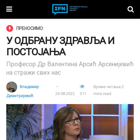
ПРЕНОСИМО:
У ОДБРАНУ ЗДРАВЉА И
ПОСТОЈАЊА
Професор Др Валентина Арсић Арсенијевић
на стражи свих нас
Владимир
Време читања:2
26.08.2022.
311
mins read
Димитријевић