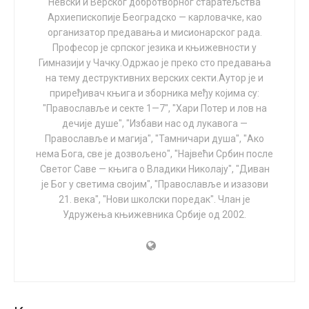
се треба вакцинисати једном, два пута, три пута,
Невски и Верског добротворног старатељства
Архиепископије Београдско — карловачке, као
бустер пута, јер, како су певали комунисти:“Ко
организатор предавања и мисионарског рада.
друкчије каже, тај клевеће и лаже, и нашу ће осетит
Професор је српског језика и књижевности у
пест“. Оглашавао се и један ветеринар, који је,
Гимназији у Чачку.Одржао је преко сто предавања
отприлике, тврдио да је штета што људи нису краве,
на тему деструктивних верских секти.Аутор је и
па могу да се буне против вакцинације. А не треба да
приређивач књига и зборника међу којима су:
се буне, јер нема ничег бољег од експерименталих
"Православље и секте 1—7", "Хари Потер и лов на
дечије душе", "Избави нас од лукавога —
вакцина.
Православље и магија", "Тамничари душа", "Ако
нема Бога, све је дозвољено", "Највећи Србин после
Шта је открио један рат
Светог Саве — књига о Владики Николају", "Диван
је Бог у светима својим", "Православље и изазови
А онда је кренуо рат на Украјини, и руска војска је
21. века", "Нови школски поредак". Члан је
пронашла и јавности представила доказе о
Удружења књижевника Србије од 2002.
биолабораторијама САД на територији ове земље, али
и других држава. Чак се могло прочитати и
ово:“Вјачеслав Володин, председник руске Државне
думе указао је на могућност да је вирус САРС-Ков-2,
који је изазвао пандемију ковида-19, „процурио из