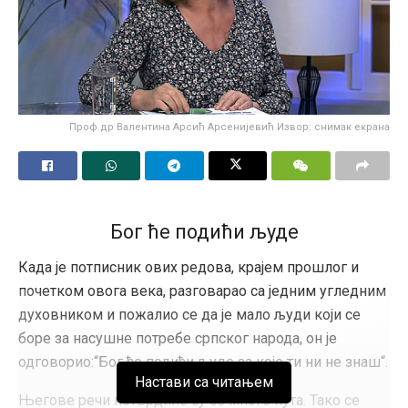
Проф.др Валентина Арсић Арсенијевић Извор: снимак екрана
Бог ће подићи људе
Када је потписник ових редова, крајем прошлог и
почетком овога века, разговарао са једним угледним
духовником и пожалио се да је мало људи који се
боре за насушне потребе српског народа, он је
одговорио:“Бог ће подићи људе за које ти ни не знаш“.
Настави са читањем
Његове речи потврдиле су се много пута. Тако се