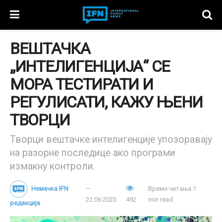
ВЕШТАЧКА
„ИНТЕЛИГЕНЦИЈА“ СЕ
МОРА ТЕСТИРАТИ И
РЕГУЛИСАТИ, КАЖУ ЊЕНИ
ТВОРЦИ
Творци вештачке интелигенције упозоравају
на разорне последице ако програми
измакну контроли.
Немачка IFN
Време читања:1
22.06.2023.
492
min read
редакција