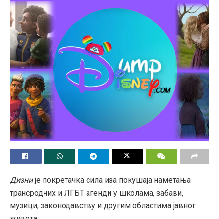
одређених циљева, појаву потциљева с негативним
последицама и развијање понашања вештачке
интелигенције према сопственим интересима како би
обезбедила свој опстанак.
Бенђо предлаже да се повећају истраживања о
безбедности вештачке интелигенције, да се
привремено ограниче могућности вештачке
интелигенције да остварује стварне циљеве и да се
забрани смртоносно аутономно оружје. Саопштење
стручњака, као и Бенђови предлози доприносе
текућем дијалогу о етици вештачке интелигенције и
потреби за одговорним развојем и регулативом како
би се осигурало да човечанство има што више
користи од вештачке интелигенције, док
Дизни
је покретачка сила иза покушаја наметања
истовремено потенцијалне ризике треба свести на
трансродних и ЛГБТ агенди у школама, забави,
минимум.
музици, законодавству и другим областима јавног
живота.