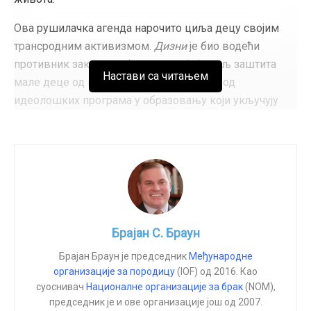
Tags:
АI
вештачка интелигенција
вештачка интелигенција
етика
програмирање
Ова рушилачка агенда нарочито циља децу својим
трансродним активизмом.
Дизни
је био водећи
противник закона на Флориди чији је циљ заштита
Настави са читањем
мале деце од вртића до трећег разреда од
идеолошких програма у образовању који укључују
садржаје о „сексуалној оријентацији“ и „родном
идентитету“.
Пошаљите поруку компанији
Дизни
Родитеље и све оне који не желе да мала деца буду
сексуализована у школи трансродним и ЛГБТ
Брајан С. Браун
питањима
Дизни
етикетира као кривце за
Брајан Браун је председник
Међународне
промовисање „малтретирања“ и „дискриминације“.
организације за породицу
(IOF) од 2016. Као
суоснивач
Националне организације за брак
(NOM),
Компанија је чак уклонила чувене поздраве
председник је и ове организације још од 2007.
„добродошли, дечаци и девојчице” из најава у