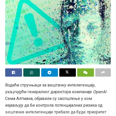
Водећи стручњаци за вештачку интелигенцију,
укључујући генералног директора компаније
OpenAI
Сема Алтмана, објавили су саопштење у ком
изјављују да би контрола потенцијалних ризика од
вештачке интелигенције требало да буде приоритет