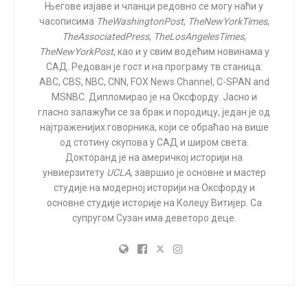
Његове изјаве и чланци редовно се могу наћи у
Дизниленду
и
Дизниворлду
, тврдећи да такве изјаве
часописима
The
Washington
Post
,
The
New
York
Times
,
нису „инклузивне“. Помињање „дама и господе“
The
Associated
Press
,
The
Los
Angeles
Times
,
такође је избачено у овим тематским парковима.
The
New
York
Post
, као и у свим водећим новинама у
САД. Редован је гост и на програму тв станица:
ABC, CBS, NBC, CNN, FOX News Channel, C-SPAN and
Придружите се кампањи „Склизни
MSNBC. Дипломирао је на Оксфорду. Јасно и
Дизни”
гласно залажући се за брак и породицу, један је од
најтраженијих говорника, који се обраћао на више
Креатори
Дизнијевог
садржаја признали су да следе
од стотину скупова у САД и широм света.
„не тако тајну геј агенду“ што значи да додају „квир
Докторанд је на америчкој историји на
садржаје“ у све програме.
унвиерзитету
UCLA
, завршио је основне и мастер
студије на модерној историји на Оксфорду и
Извршни директор компаније обећао је да ће до 50%
основне студије историје на Колеџу Витијер. Са
будућих ликова у продукцијама бити „
LGBTQIA
+“ или
супругом Сузан има деветоро деце.
представљати неку другу наводно маргинализовану
групу.
Дизни
је направио бројне дечје филмове и
телевизијске програме у којима су хомосексуални