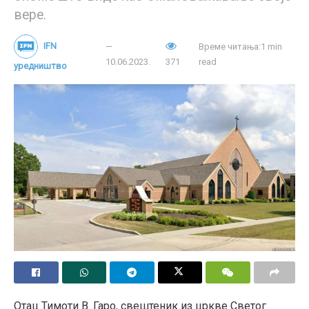
Првог амандмана.
вере.
Tags:
LGBT+
брисање жена
женска права
IFN
Време читања:1 min
ЛГБТ идеологија
левичари
Мис Калифорније
10.06.2023.
371
read
уредништво
родна идеологија
тоталитаризам
Трансродност
Отац Тимоти В. Гаро, свештеник из цркве Светог