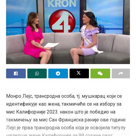
Монро Лејс, трансродна особа, тј. мушкарац који се
идентификује као жена, такмичиће се на избору за
мис Калифорније 2023. након што је победио на
такмичењу за мис Сан Франциска раније ове године.
Лејс је прва трансродна особа која је освојила титулу
најлепше жене Калифорније за 99 година овог