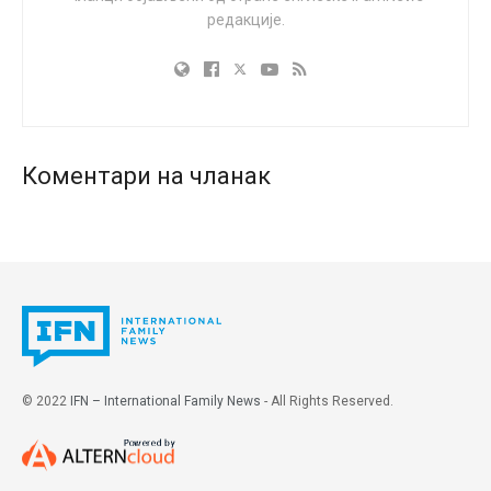
делује кроз све људе“.
редакције.
Ејверин протест довео је до тога да су је три
мушкарца која су присуствовала миси уклонила са
олтара. Контактирана је локална полиција због
забринутости за могући напад. Овај инцидент је након
тога изазвао даљу дебату у заједници, а ЛГБТ
Коментари на чланак
активисти и неким парохијани критиковали су оца
Гароа због његових коментара.
Међутим, Кливлендска бискупија стоји уз
свештеника. У саопштењу бискупија је похвалила оца
Гароа за храброст и у потпуности подржала његов
позив католицима да устану против онога што виде
као омаловажавање своје вере. Бискупија се
© 2022
IFN – International Family News
- All Rights Reserved.
заложила за борбу против мржње, али не насиљем,
већ оличењем Христове љубави и храбрим
објављивањем Јеванђеља.