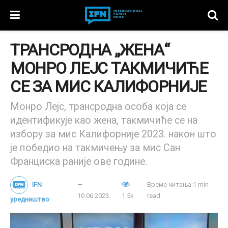
ТРАНСРОДНА „ЖЕНА“
МОНРО ЛЕЈС ТАКМИЧИЋЕ
СЕ ЗА МИС КАЛИФОРНИЈЕ
Монро Лејс, трансродна особа која се
идентификује као жена, такмичиће се на
избору за мис Калифорније 2023. након што
је победио на такмичењу за мис Сан
Франциска раније ове године.
IFN
Време читања:1 min
10.06.2023.
1.5k
read
уредништво