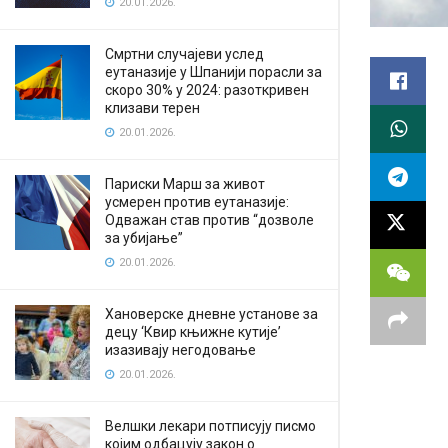
20.01.2026.
Смртни случајеви услед
еутаназије у Шпанији порасли за
скоро 30% у 2024: разоткривен
клизави терен
20.01.2026.
Париски Марш за живот
усмерен против еутаназије:
Одважан став против “дозволе
за убијање”
20.01.2026.
Хановерске дневне установе за
децу ‘Квир књижне кутије’
изазивају негодовање
20.01.2026.
Велшки лекари потписују писмо
којим одбацују закон о