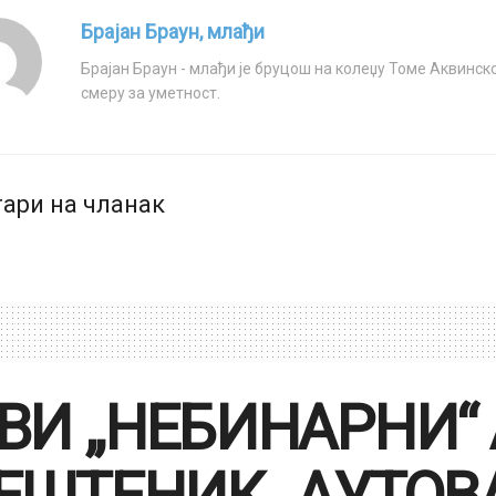
Брајан Браун, млађи
Брајан Браун - млађи је бруцош на колеџу Томе Аквинско
смеру за уметност.
ари на чланак
ВИ „НЕБИНАРНИ“
ЕШТЕНИК „АУТОВА