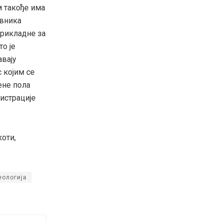
м такође има
овника
прикладне за
о је
авају
 којим се
ене пола
истрације
оти,
еологија