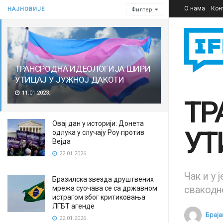
О нама
Кон
НАЈНОВИЈЕ
Филтер
ТРАНСРОДНА ИДЕОЛОГИЈА ШИРИ
УТИЦАЈ У ЈУЖНОЈ ДАКОТИ
11.01.2023.
ТР
Овај дан у историји: Донета
УТ
одлука у случају Роу против
Вејда
22.01.2026.
Чак и у 
Бразилска звезда друштвених
мрежа суочава се са државном
свакодн
истрагом због критиковања
ЛГБТ агенде
Браја
22.01.2026.