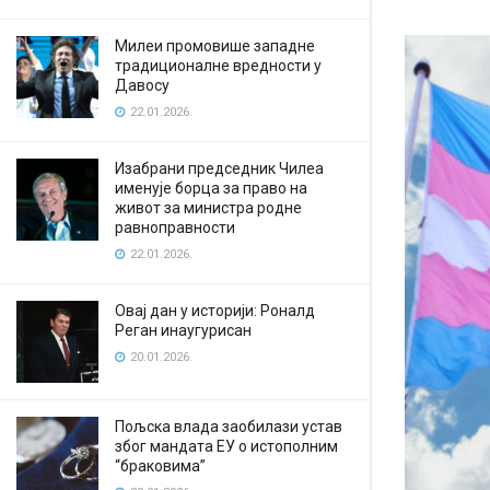
Милеи промовише западне
традиционалне вредности у
Давосу
22.01.2026.
Изабрани председник Чилеа
именује борца за право на
живот за министра родне
равноправности
22.01.2026.
Овај дан у историји: Роналд
Реган инаугурисан
20.01.2026.
Пољска влада заобилази устав
због мандата ЕУ о истополним
“браковима”