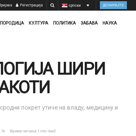
ријава
Регистрација
српски
ДОНИРАЈТЕ
ПОРОДИЦА
КУЛТУРА
ПОЛИТИКА
ЗАБАВА
НАУКА
ЛОГИЈА ШИРИ
ДАКОТИ
нсродни покрет утиче на владу, медицину и
.1k
Време читања:1 min read