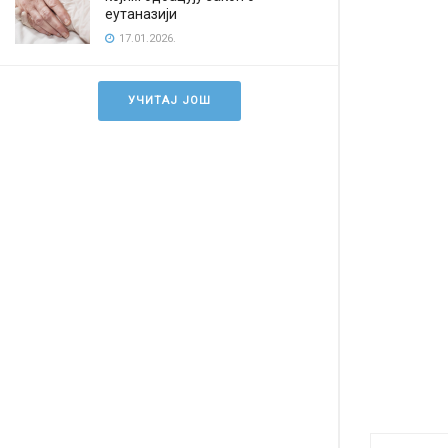
еутаназији
17.01.2026.
УЧИТАЈ ЈОШ