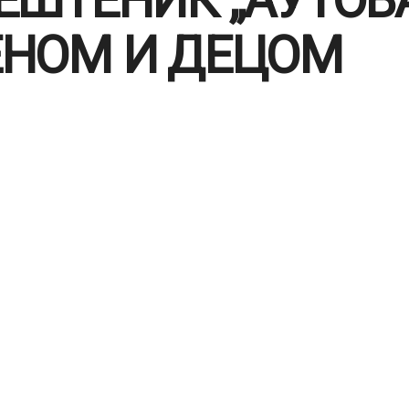
НОМ И ДЕЦОМ
 је откровење док је читао Књигу постања: Бинг
ка IFN редакција
11.01.2023.
рубрике:
Главна вест
,
Породица