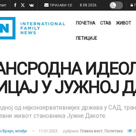
такт
8.08.2026.
П
ПРИЈАВИ СЕ
ПОЧЕТНА
СТАВ
ЖИВОТ
ПЕТИЦИЈЕ
АНСРОДНА ИДЕО
ИЦАЈ У ЈУЖНОЈ 
једној од најконзервативнијих држава у САД, тра
евни живот становника Јужне Дакоте.
н Браун, млађи
11.01.2023.
рубрике:
Главна вест
,
Политика
2