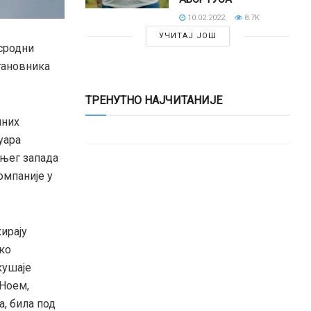
10.02.2022.
8.7K
УЧИТАЈ ЈОШ
нсродни
тановника
ТРЕНУТНО НАЈЧИТАНИЈЕ
лних
уара
дњег запада
компаније у
ирају
ко
кушаје
 Ноем,
, била под