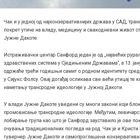
Чак и у једној од најконзервативнијих држава у САД, тра
покрет утиче на владу, медицину и свакодневни живот с
Јужне Дакоте.
Истраживачки центар Санфорд један је од „највећих рура
здравствених система у Сједињеним Државама“, а 13. јан
одржаће трећи годишњи самит о родном идентитету сре
у Сијукс Фолсу. Овај догађај осликава све већи утицај те 
наметању трансродне идеологије у Јужној Дакоти.
У влади Јужне Дакоте уведени су многи закони који блок
промовисање трансродне идеологије. Међутим, левичарс
лобирање група као што је Санфорд зауставило је ове по
очувања традиционалних погледа на род. Чак је и Кристи
гувернер Јужне Дакоте и самопроглашена конзервативка