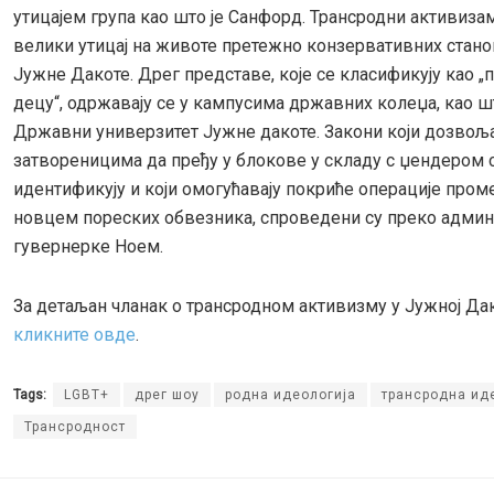
утицајем група као што је Санфорд. Трансродни активиза
велики утицај на животе претежно конзервативних стан
Јужне Дакоте. Дрег представе, које се класификују као „
децу“, одржавају се у кампусима државних колеџа, као шт
Државни универзитет Јужне дакоте. Закони који дозвољ
затвореницима да пређу у блокове у складу с џендером с
идентификују и који омогућавају покриће операције пром
новцем пореских обвезника, спроведени су преко админ
гувернерке Ноем.
За детаљан чланак о трансродном активизму у Јужној Дак
кликните овде
.
Tags:
LGBT+
дрег шоу
родна идеологија
трансродна ид
Трансродност