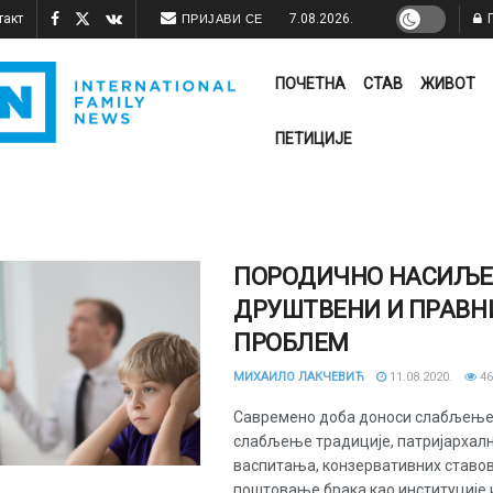
такт
7.08.2026.
П
ПРИЈАВИ СЕ
ПОЧЕТНА
СТАВ
ЖИВОТ
ПЕТИЦИЈЕ
ПОРОДИЧНО НАСИЉЕ
ДРУШТВЕНИ И ПРАВН
ПРОБЛЕМ
МИХАИЛО ЛАКЧЕВИЋ
11.08.2020.
46
Савремено доба доноси слабљење
слабљење традиције, патријархал
васпитања, конзервативних ставов
поштовање брака као институције и