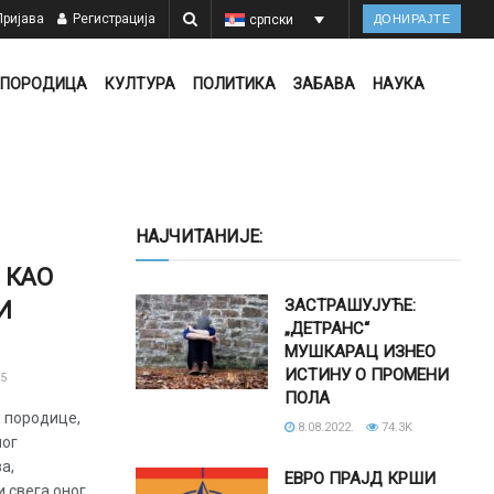
ријава
Регистрација
српски
ДОНИРАЈТЕ
ПОРОДИЦА
КУЛТУРА
ПОЛИТИКА
ЗАБАВА
НАУКА
НАЈЧИТАНИЈЕ:
 КАО
ЗАСТРАШУЈУЋЕ:
И
„ДЕТРАНС“
МУШКАРАЦ ИЗНЕО
ИСТИНУ О ПРОМЕНИ
5
ПОЛА
 породице,
8.08.2022.
74.3K
ног
а,
ЕВРО ПРАЈД КРШИ
 свега оног