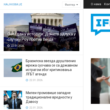
О нама
Кон
НАЈНОВИЈЕ
Филтер
Овај дан у историји: Донета одлука у
случају Роу против Вејда
22.01.2026.
Бразилска звезда друштвених
мрежа суочава се са државном
истрагом због критиковања
ЛГБТ агенде
22.01.2026.
Милеи промовише западне
традиционалне вредности у
Давосу
22.01.2026.