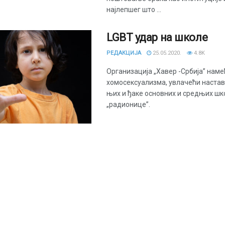
најлепшег што ...
LGBT удар на школе
РЕДАКЦИЈА
25.05.2020.
4.8K
Организација „Хавер -Србија” наме
хомосексуализма, увлачећи настав
њих и ђаке основних и средњих шко
„радионице”.