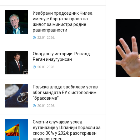
Изабрани председник Чилеа
именује борца за право на
живот за министра родне
равноправности
22.01.2026.
Овај дан у историји: Роналд
Реган инаугурисан
20.01.2026.
Пољска влада заобилази устав
због мандата ЕУ о истополним
“браковима”
20.01.2026.
Смртни случајеви услед
еутаназије у Шпанији порасли за
скоро 30% у 2024: разоткривен
клизави терен