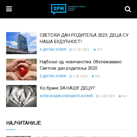
СВЕТСКИ ДАН РОДИТЕЉА 2023: ДЕЦА СУ
НАША БУДУЋНОСТ!
Е.ДАГЛАС КЛАРК
31.05.2023.
475
Најбоље од човечанства: Обележавамо
Светски дан родитеља 2020.
Е.ДАГЛАС КЛАРК
1.06.2020.
561
Ко брине ЗА НАШУ ДЕЦУ?
АЛЕКСАНДРА КНЕЗ-МИЛОЈКОВИЋ
1.06.2020.
341
НАЈЧИТАНИЈЕ: