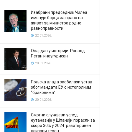
Изабрани председник Чилеа
именује борца за право на
живот за министра родне
равноправности
22.01.2026.
Овај дан у историји: Роналд
Реган инаугурисан
20.01.2026.
Пољска влада заобилази устав
због мандата ЕУ о истополним
“браковима”
20.01.2026.
Смртни случајеви услед
еутаназије у Шпанији порасли за
скоро 30% у 2024: разоткривен
клизави терен