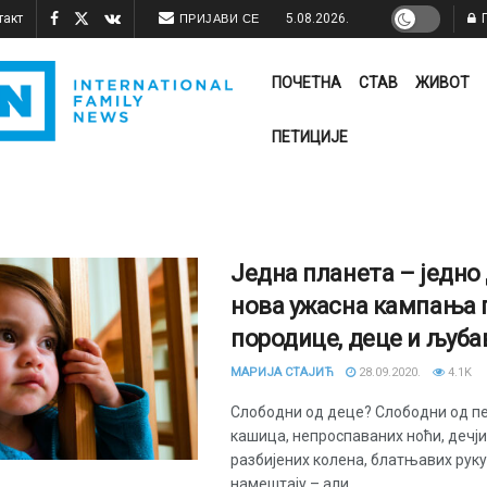
такт
5.08.2026.
П
ПРИЈАВИ СЕ
ПОЧЕТНА
СТАВ
ЖИВОТ
ПЕТИЦИЈЕ
Једна планета – једно 
нова ужасна кампања 
породице, деце и љуба
МАРИЈА СТАЈИЋ
28.09.2020.
4.1K
Слободни од деце? Слободни од п
кашица, непроспаваних ноћи, дечји
разбијених колена, блатњавих руку
намештају – али ...