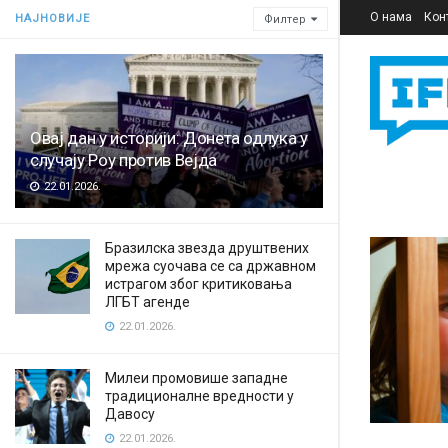
О нама
Кон
НАЈНОВИЈЕ
Филтер
Овај дан у историји: Донета одлука у
случају Роу против Вејда
22.01.2026.
Бразилска звезда друштвених
мрежа суочава се са државном
истрагом због критиковања
ЛГБТ агенде
22.01.2026.
Милеи промовише западне
традиционалне вредности у
Давосу
22.01.2026.