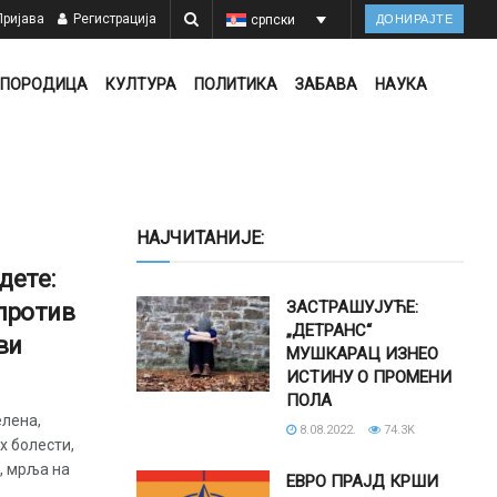
ријава
Регистрација
српски
ДОНИРАЈТЕ
ПОРОДИЦА
КУЛТУРА
ПОЛИТИКА
ЗАБАВА
НАУКА
НАЈЧИТАНИЈЕ:
дете:
ЗАСТРАШУЈУЋЕ:
против
„ДЕТРАНС“
ви
МУШКАРАЦ ИЗНЕО
ИСТИНУ О ПРОМЕНИ
ПОЛА
елена,
8.08.2022.
74.3K
х болести,
, мрља на
ЕВРО ПРАЈД КРШИ