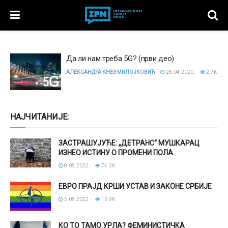
Да ли нам треба 5G? (први део)
АЛЕКСАНДРА КНЕЗ-МИЛОЈКОВИЋ
28.04.2020.
2.7K
НАЈЧИТАНИЈЕ:
ЗАСТРАШУЈУЋЕ: „ДЕТРАНС“ МУШКАРАЦ
ИЗНЕО ИСТИНУ О ПРОМЕНИ ПОЛА
8.08.2022.
74.3K
ЕВРО ПРАЈД КРШИ УСТАВ И ЗАКОНЕ СРБИЈЕ
5.08.2022.
16.9K
КО ТО ТАМО УРЛА? ФЕМИНИСТИЧКА