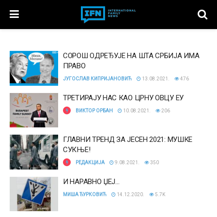
СОРОШ ОДРЕЂУЈЕ НА ШТА СРБИЈА ИМА
ПРАВО
ЈУГОСЛАВ КИПРИЈАНОВИЋ
13.08.2021.
476
ТРЕТИРАЈУ НАС КАО ЦРНУ ОВЦУ ЕУ
ВИКТОР ОРБАН
10.08.2021.
206
ГЛАВНИ ТРЕНД ЗА ЈЕСЕН 2021: МУШКЕ
СУКЊЕ!
РЕДАКЦИЈА
9.08.2021.
350
И НАРАВНО ЏЕЈ…
МИША ЂУРКОВИЋ
14.12.2020.
5.7K