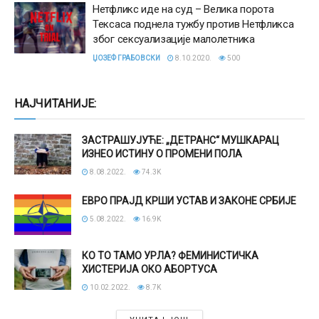
Нетфликс иде на суд – Велика порота
Тексаса поднела тужбу против Нетфликса
због сексуализације малолетника
ЏОЗЕФ ГРАБОВСКИ
8.10.2020.
500
НАЈЧИТАНИЈЕ:
ЗАСТРАШУЈУЋЕ: „ДЕТРАНС“ МУШКАРАЦ
ИЗНЕО ИСТИНУ О ПРОМЕНИ ПОЛА
8.08.2022.
74.3K
ЕВРО ПРАЈД КРШИ УСТАВ И ЗАКОНЕ СРБИЈЕ
5.08.2022.
16.9K
КО ТО ТАМО УРЛА? ФЕМИНИСТИЧКА
ХИСТЕРИЈА ОКО АБОРТУСА
10.02.2022.
8.7K