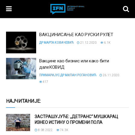
ВАКЦИНИСАЊЕ КАО РУСКИ РУЛЕТ
ДР МАРТА КОВАЧЕВИЋ
21.12.2020.
6.1K
Вакцине као бизнис или како бити
далеКОВИД
ПРИМАРИЈУС ДР МИЛАН РОГАНОВИЋ
26.11.2020.
417
НАЈЧИТАНИЈЕ:
ЗАСТРАШУЈУЋЕ: „ДЕТРАНС“ МУШКАРАЦ
ИЗНЕО ИСТИНУ О ПРОМЕНИ ПОЛА
8.08.2022.
74.3K