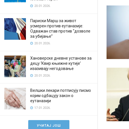
20.01.2026.
Париски Марш за живот
усмерен против еутаназије:
Одважан став против “дозволе
за убијање”
20.01.2026.
Хановерске дневне установе за
децу ‘Квир књижне кутије’
изазивају негодовање
20.01.2026.
Велшки лекари потписују писмо
којим одбацују закон о
еутаназији
17.01.2026.
УЧИТАЈ ЈОШ