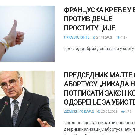
ФРАНЦУСКА КРЕЋЕ У 
ПРОТИВ ДЕЧЈЕ
ПРОСТИТУЦИЈЕ
ЛУКА ВОЛОНТЕ
27.11.2021.
1.1K
Преглед добрих дешавања у свету
ПРЕДСЕДНИК МАЛТЕ 
АБОРТУСУ: „НИКАДА 
ПОТПИСАТИ ЗАКОН К
ОДОБРЕЊЕ ЗА УБИСТВ
ДЕМИЕН ГОДАРД
23.05.2021.
478
Предлог закона приватних чланов
декриминализацију абортуса, али 