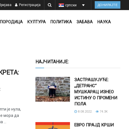
ријава
Регистрација
српски
ДОНИРАЈТЕ
ПОРОДИЦА
КУЛТУРА
ПОЛИТИКА
ЗАБАВА
НАУКА
НАЈЧИТАНИЈЕ:
РЕТА:
ЗАСТРАШУЈУЋЕ:
„ДЕТРАНС“
С
МУШКАРАЦ ИЗНЕО
ИСТИНУ О ПРОМЕНИ
ПОЛА
ти је нула,
8.08.2022.
74.3K
не мора да
 ...
ЕВРО ПРАЈД КРШИ