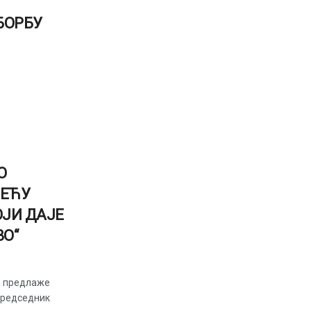
БОРБУ
О
НЕЋУ
ОЈИ ДАЈЕ
О“
а предлаже
председник