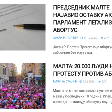
ПРЕДСЕДНИК МАЛТЕ
НАЈАВИО ОСТАВКУ АК
ПАРЛАМЕНТ ЛЕГАЛИЗ
АБОРТУС
ЈОХАН Р. ПОРТЕР
14.12.2022.
2.7K
Јохан Р. Портер: Тренутно је аборт
забрањен без изузетка.
МАЛТА: 20.000 ЉУДИ 
ПРОТЕСТУ ПРОТИВ А
МАРИЈА СТАЈИЋ
9.12.2022.
927
Малта се може похвалити нултом 
мајки у последњих 10 година. Ипак
желе да легализују абортус у случај