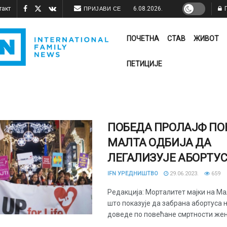
такт
6.08.2026.
П
ПРИЈАВИ СЕ
ПОЧЕТНА
СТАВ
ЖИВОТ
ПЕТИЦИЈЕ
ПОБЕДА ПРОЛАЈФ ПОК
МАЛТА ОДБИЈА ДА
ЛЕГАЛИЗУЈЕ АБОРТУ
IFN УРЕДНИШТВО
29.06.2023.
659
Редакција: Морталитет мајки на Мал
што показује да забрана абортуса 
доведе по повећане смртности жена