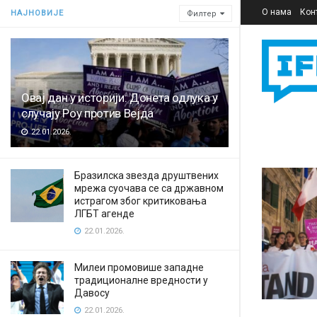
О нама
Кон
НАЈНОВИЈЕ
Филтер
Овај дан у историји: Донета одлука у
случају Роу против Вејда
22.01.2026.
Бразилска звезда друштвених
мрежа суочава се са државном
истрагом због критиковања
ЛГБТ агенде
22.01.2026.
Милеи промовише западне
традиционалне вредности у
Давосу
22.01.2026.