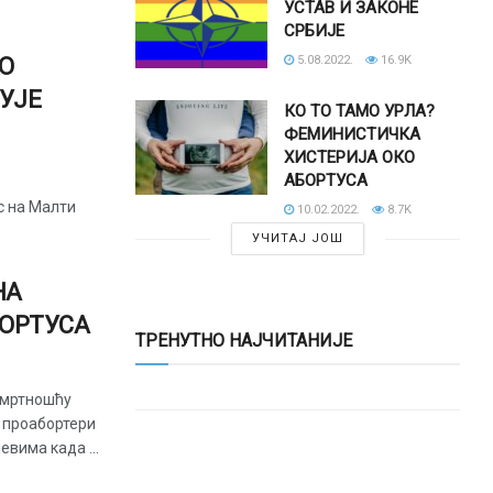
УСТАВ И ЗАКОНЕ
СРБИЈЕ
О
5.08.2022.
16.9K
УЈЕ
КО ТО ТАМО УРЛА?
ФЕМИНИСТИЧКА
ХИСТЕРИЈА ОКО
АБОРТУСА
ус на Малти
10.02.2022.
8.7K
УЧИТАЈ ЈОШ
НА
БОРТУСА
ТРЕНУТНО НАЈЧИТАНИЈЕ
смртношћу
, проабортери
евима када ...