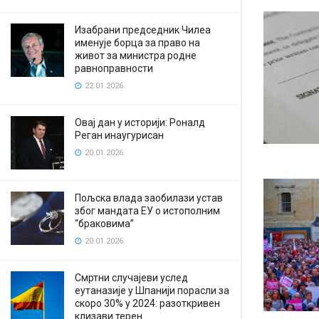
Изабрани председник Чилеа
именује борца за право на
живот за министра родне
равноправности
22.01.2026.
Овај дан у историји: Роналд
Реган инаугурисан
20.01.2026.
Пољска влада заобилази устав
због мандата ЕУ о истополним
“браковима”
20.01.2026.
Смртни случајеви услед
еутаназије у Шпанији порасли за
скоро 30% у 2024: разоткривен
клизави терен