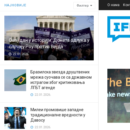
О нама
Кон
НАЈНОВИЈЕ
Филтер
Овај дан у историји: Донета одлука у
случају Роу против Вејда
22.01.2026.
Бразилска звезда друштвених
мрежа суочава се са државном
истрагом због критиковања
ЛГБТ агенде
22.01.2026.
Милеи промовише западне
традиционалне вредности у
Давосу
22.01.2026.