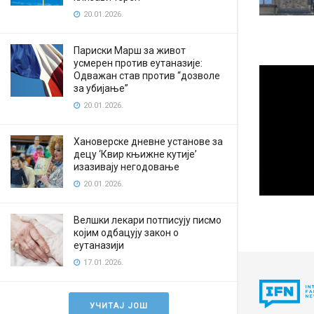
20.01.2026.
Париски Марш за живот
усмерен против еутаназије:
Одважан став против “дозволе
за убијање”
20.01.2026.
Хановерске дневне установе за
децу ‘Квир књижне кутије’
изазивају негодовање
20.01.2026.
Велшки лекари потписују писмо
којим одбацују закон о
еутаназији
17.01.2026.
УЧИТАЈ ЈОШ