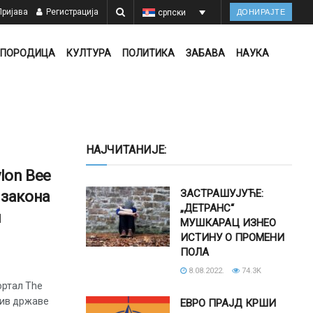
ријава
Регистрација
српски
ДОНИРАЈТЕ
ПОРОДИЦА
КУЛТУРА
ПОЛИТИКА
ЗАБАВА
НАУКА
НАЈЧИТАНИЈЕ:
lon Bee
ЗАСТРАШУЈУЋЕ:
 закона
„ДЕТРАНС“
и
МУШКАРАЦ ИЗНЕО
ИСТИНУ О ПРОМЕНИ
ПОЛА
8.08.2022.
74.3K
ортал The
тив државе
ЕВРО ПРАЈД КРШИ