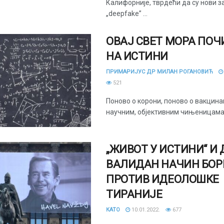
Калифорније, тврдећи да су нови з
„deepfake” ...
ОВАЈ СВЕТ МОРА ПОЧ
НА ИСТИНИ
ПРИМАРИЈУС ДР МИЛАН РОГАНОВИЋ
521
Поново о корони, поново о вакцина
научним, објективним чињеницама
„ЖИВОТ У ИСТИНИ“ И
ВАЛИДАН НАЧИН БОР
ПРОТИВ ИДЕОЛОШКЕ
ТИРАНИЈЕ
КАТО
10.01.2022.
677