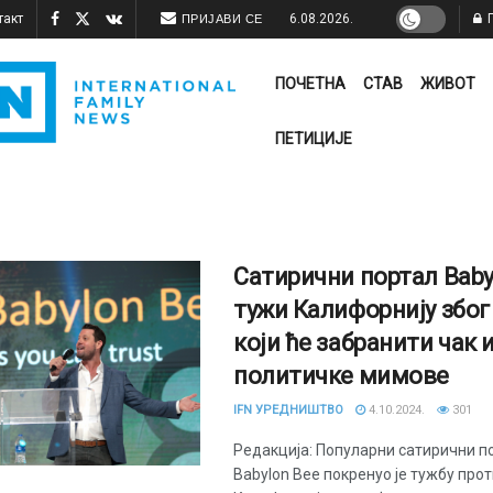
такт
6.08.2026.
П
ПРИЈАВИ СЕ
ПОЧЕТНА
СТАВ
ЖИВОТ
ПЕТИЦИЈЕ
Сатирични портал Baby
тужи Калифорнију због
који ће забранити чак 
политичке мимове
IFN УРЕДНИШТВО
4.10.2024.
301
Редакција: Популарни сатирични п
Babylon Bee покренуо је тужбу про