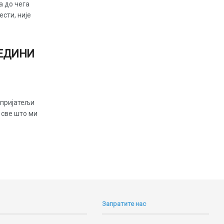
а до чега
ести, није
ЈЕДИНИ
епријатељи
 све што ми
Запратите нас