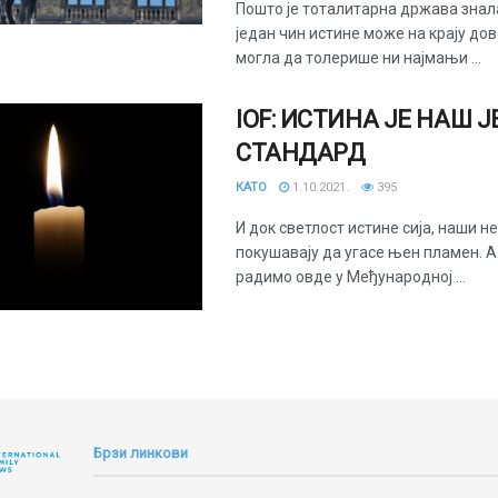
Пошто је тоталитарна држава знал
један чин истине може на крају дов
могла да толерише ни најмањи ...
IOF: ИСТИНА ЈЕ НАШ 
СТАНДАРД
КАТО
1.10.2021.
395
И док светлост истине сија, наши н
покушавају да угасе њен пламен. А
радимо овде у Међународној ...
Брзи линкови