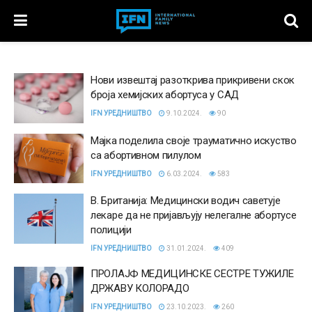
Нови извештај разоткрива прикривени скок
броја хемијских абортуса у САД
IFN УРЕДНИШТВО
9.10.2024.
90
Мајка поделила своје трауматично искуство
са абортивном пилулом
IFN УРЕДНИШТВО
6.03.2024.
583
В. Британија: Медицински водич саветује
лекаре да не пријављују нелегалне абортусе
полицији
IFN УРЕДНИШТВО
31.01.2024.
409
ПРОЛАЈФ МЕДИЦИНСКЕ СЕСТРЕ ТУЖИЛЕ
ДРЖАВУ КОЛОРАДО
IFN УРЕДНИШТВО
23.10.2023.
260