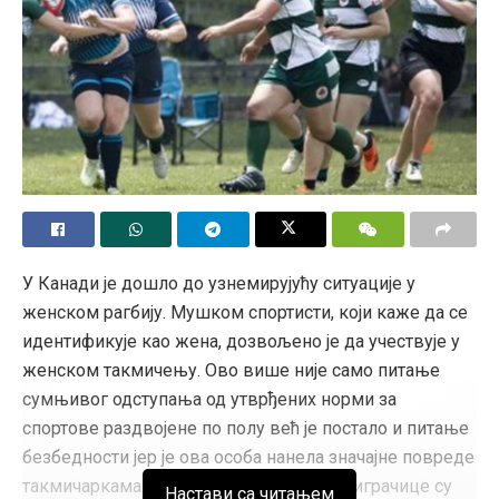
У Канади је дошло до узнемирујућу ситуације у
женском рагбију. Мушком спортисти, који каже да се
идентификује као жена, дозвољено је да учествује у
женском такмичењу. Ово више није само питање
сумњивог одступања од утврђених норми за
спортове раздвојене по полу већ је постало и питање
безбедности јер је ова особа нанела значајне повреде
такмичаркама. Последњих недеља три играчице су
Настави са читањем