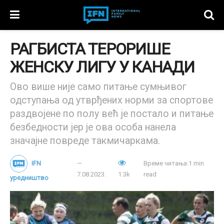
РАГБИСТА ТЕРОРИШЕ
ЖЕНСКУ ЛИГУ У КАНАДИ
Ово више није само питање сумњивог
одступања од утврђених норми за спортове
раздвојене по полу већ је постало и питање
безбедности јер је ова особа нанела
значајне повреде такмичаркама.
IFN
Време читања:1 min
7.08.2023.
1.3k
read
уредништво