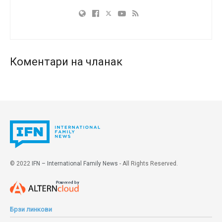
Канади. Коалиција
Кампања за живот
организовала
је иницијативу широм земље у којој је на хиљаде
ученика остало код куће у знак протеста због
промоције „Месеца поноса“ у јавном образовном
систему. Процурели аудио-снимак наставника који
Коментари на чланак
критикује муслиманске ученике због тога што су
пропустили наставу у ​​знак протеста против „прајда”
такође је изазвао бурне реакције.
Канадски премијер Џастин Трудо изјавио је да је
протесте подстакла америчка десница и да се
материјал са интернета користи као оружје у овој
борби. Ел-Чеик је критиковао Трудоове изјаве и
© 2022
IFN – International Family News
- All Rights Reserved.
навео да по исламском учењу, ЛГБТ идеологија
представља грех.
Tags:
LGBT+
бојкот
Канада
ЛГБТ идеологија
Брзи линкови
муслимани
протести
родитељска права