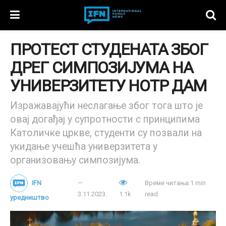
ПРОТЕСТ СТУДЕНАТА ЗБОГ
ДРЕГ СИМПОЗИЈУМА НА
УНИВЕРЗИТЕТУ НОТР ДАМ
Изражавајући неслагање због тога што је
овај догађај у супротности с принципима
Католичке цркве, студенти су позвали на
укидање учешћа универзитета у
организовању симпозијума.
IFN
Време читања:1 min
3.11.2023.
1.1k
read
уредништво