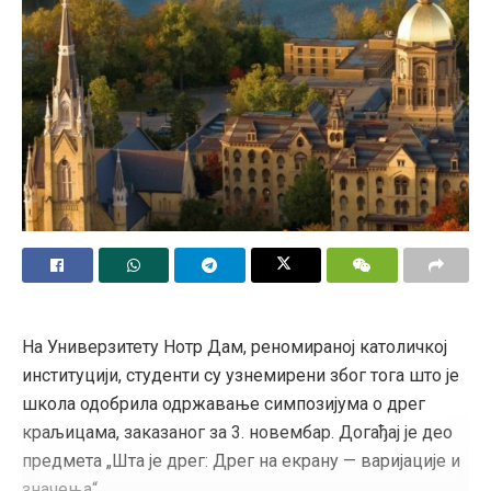
На Универзитету Нотр Дам, реномираној католичкој
институцији, студенти су узнемирени због тога што је
школа одобрила одржавање симпозијума о дрег
краљицама, заказаног за 3. новембар. Догађај је део
предмета „Шта је дрег: Дрег на екрану — варијације и
значења“.