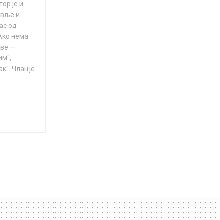
ор је и
авље и
нас од
"Ако нема
аве —
им",
к". Члан је