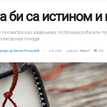
а би са истином и
е посматра као кварљива, потрошна роба или пу
олигархија понуди.
ријус др Милан Рогановић
6.06.2020.
рубрике:
Живот
303