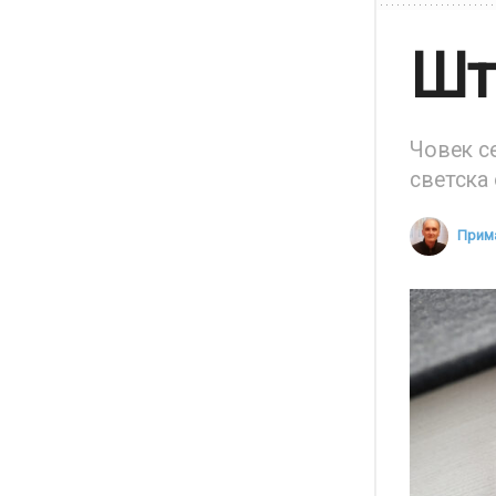
Шт
Човек с
светска 
Прима