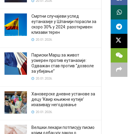
20.01.2026.
Смртни случајеви услед
еутаназије у Шпанији порасли за
скоро 30% у 2024: разоткривен
клизави терен
20.01.2026.
Париски Марш за живот
усмерен против еутаназије:
Одважан став против “дозволе
за убијање”
20.01.2026.
Хановерске дневне установе за
децу ‘Квир књижне кутије’
изазивају негодовање
20.01.2026.
Велшки лекари потписују писмо
којим одбацују закон о