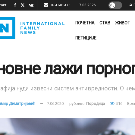
такт
7.08.2026.
П
ПРИЈАВИ СЕ
ПОЧЕТНА
СТАВ
ЖИВОТ
ПЕТИЦИЈЕ
новне лажи порно
афија нуди извесни систем антивредности. О чем
имир Димитријевић
7.06.2020.
рубрике:
Породица
516
Вре