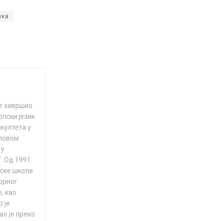
ика
 је завршио
рпски језик
култета у
словом
 у
. Од 1991.
рске школе
орног
, као
 је
ао је преко