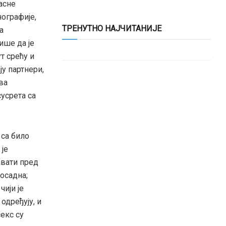
асне
нографије,
ТРЕНУТНО НАЈЧИТАНИЈЕ
а
ише да је
т срећу и
у партнери,
ва
усрета са
 са било
је
авати пред
осадна;
чији је
одређују, и
секс су