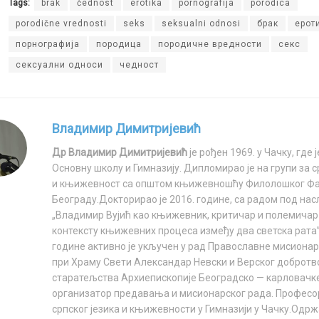
Tags:
brak
čednost
erotika
pornografija
porodica
porodične vrednosti
seks
seksualni odnosi
брак
ерот
порнографија
породица
породичне вредности
секс
сексуални односи
чедност
Владимир Димитријевић
Др Владимир Димитријевић
је рођен 1969. у Чачку, где
Основну школу и Гимназију. Дипломирао је на групи за с
и књижевност са општом књижевношћу Филолошког Фа
Београду.Докторирао је 2016. године, cа радом под на
„Владимир Вујић као књижевник, критичар и полемичар
контексту књижевних процеса између два светска рата”
године активно је укључен у рад Православне мисиона
при Храму Свети Александар Невски и Верског добротв
старатељства Архиепископије Београдско — карловачке
организатор предавања и мисионарског рада. Професор
српског језика и књижевности у Гимназији у Чачку.Одрж