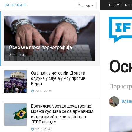
О нама
Кон
НАЈНОВИЈЕ
Филтер
Основне лажи порнографије
7.06.2020.
Ос
Овај дан у историји: Донета
одлука у случају Роу против
Вејда
Порногр
22.01.2026.
Влад
Бразилска звезда друштвених
мрежа суочава се са државном
истрагом због критиковања
ЛГБТ агенде
22.01.2026.