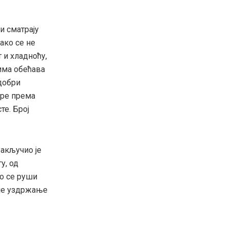
и сматрају
ако се не
 и хладноћу,
има обећава
добри
ере према
те. Број
Закључио је
у, од
но се руши
 је уздржање