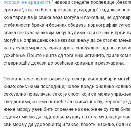
породичне вредности
” наводи следеће последице „безоп
еротике”, која се брзо претвара у „хардкор“: садржаји пор
која тврди да је свака веза могућа и пожељна, не одговар
стабилности брака и брачних обавеза; порнографија сугер
свака сексуална акција међу људима који се чак и први пу
могућа и оправдана; она изазива жељу да се стално мењај
као у супермаркету; свака врста сексуалног односа изази
усхићење. Пошто ништа од тога није истинито, приликом с
стварношћу долази до осећања кривице и разочарења.
Основне тезе порнографије су: секс је увек добар и могућ
киме; секс нема последице; човек вреди онолико колико 
сексуално привлачан; секс је спорт који се може упражњ
гледаоцима, и нема потребе за приватношћу; верност је д
жене морају увек бити спремне на све; жене су гола бића 
једини смисао да задовоље мушку похоту; мушкарци све 
сви морају да удовоље тој и таквој похоти; насиље, бол и 