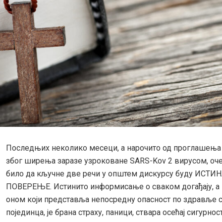
Последњих неколико месеци, а нарочито од проглашења
због ширења заразе узроковане SARS-Kov 2 вирусом, оч
било да кључне две речи у општем дискурсу буду ИСТИН
ПОВЕРЕЊЕ. Истинито информисање о сваком догађају, а 
оном који представља непосредну опасност по здравље 
појединца, је брана страху, паници, ствара осећај сигурнос