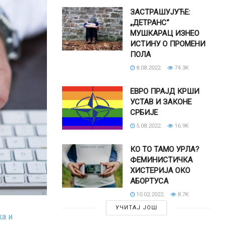
ЗАСТРАШУЈУЋЕ:
„ДЕТРАНС“
МУШКАРАЦ ИЗНЕО
ИСТИНУ О ПРОМЕНИ
ПОЛА
8.08.2022.
74.3K
ЕВРО ПРАЈД КРШИ
УСТАВ И ЗАКОНЕ
СРБИЈЕ
5.08.2022.
16.9K
КО ТО ТАМО УРЛА?
ФЕМИНИСТИЧКА
ХИСТЕРИЈА ОКО
АБОРТУСА
10.02.2022.
8.7K
УЧИТАЈ ЈОШ
ка и