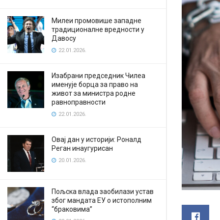
Милеи промовише западне
традиционалне вредности у
Давосу
22.01.2026.
Изабрани председник Чилеа
именује борца за право на
живот за министра родне
равноправности
22.01.2026.
Овај дан у историји: Роналд
Реган инаугурисан
20.01.2026.
Пољска влада заобилази устав
због мандата ЕУ о истополним
“браковима”