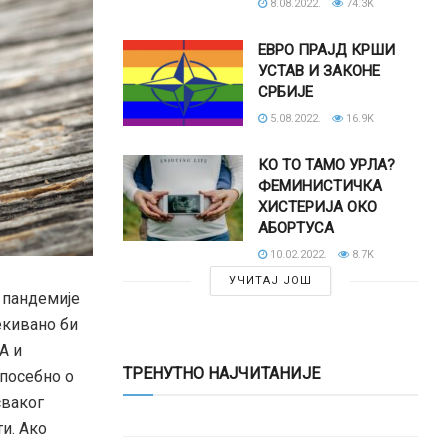
8.08.2022.
74.3K
ЕВРО ПРАЈД КРШИ
УСТАВ И ЗАКОНЕ
СРБИЈЕ
5.08.2022.
16.9K
КО ТО ТАМО УРЛА?
ФЕМИНИСТИЧКА
ХИСТЕРИЈА ОКО
АБОРТУСА
10.02.2022.
8.7K
УЧИТАЈ ЈОШ
 пандемије
екивано би
А и
ТРЕНУТНО НАЈЧИТАНИЈЕ
посебно о
сваког
ти. Ако