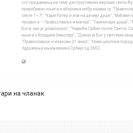
сто предавања на тему деструктивних верских секти.Аут
приређивач књига и зборника међу којима су: "Правосл
секте 1—7", "Хари Потер и лов на дечије душе", "Избави 
лукавога — Православље и магија", "Тамничари душа", 
Бога, све је дозвољено", "Највећи Србин после Светог С
књига о Владики Николају", "Диван је Бог у светима свој
"Православље и изазови 21. века", "Нови школски пореда
Удружења књижевника Србије од 2002.
ари на чланак