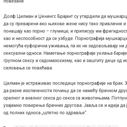
повезани.
Долф Цилман и Џенингс Брајант су утврдили да мушкарц
да су преварени ако њихове жене нису тако привлачне и 
понашају као порно – глумице, и приписују им фригидност
као и неспособност да се узбуде. Порнографија мушкарц
немогућа еуфорична уживања, па их не задовољавају ни 
сексуални односи. Наметање порнографије уклања бариј
групном сексу и садомазохизму, као и заштиту деце од ис
силовања се повећава.
Цилман је истраживао последице порнографије на брак. 
да разне изопачености почињу да се намећу брачном друг
оралног и аналног секса до секса са животињама. Потпу
узајамно поверење брачних другова. Јавља се и идеја да
од полних односа „штетно по здравље“.