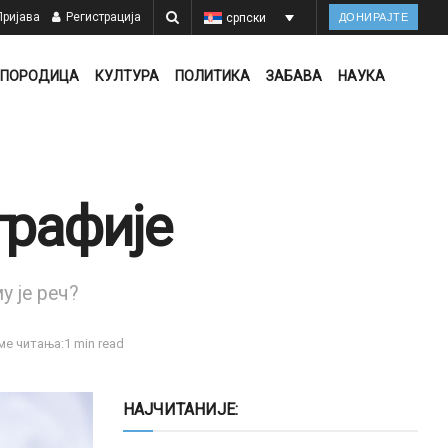
ријава
Регистрација
српски
ДОНИРАЈТЕ
ПОРОДИЦА
КУЛТУРА
ПОЛИТИКА
ЗАБАВА
НАУКА
графије
у је реч?
ме читања:1 min read
НАЈЧИТАНИЈЕ: