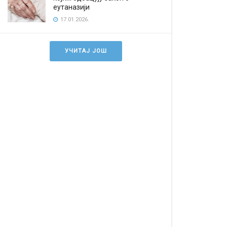
еутаназији
17.01.2026.
УЧИТАЈ ЈОШ