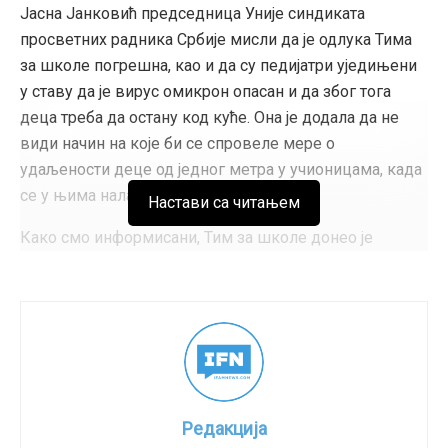
Јасна Јанковић председница Уније синдиката
просветних радника Србије мисли да је одлука Тима
за школе погрешна, као и да су педијатри уједињени
у ставу да је вирус омикрон опасан и да због тога
деца треба да остану код куће. Она је додала да не
види начин на које би се спровеле мере о
удаљености деце од једног метра у учионицама, када
се у њима налази по 30 или 35 ученика.
Настави са читањем
Како смо информисани, Тим за школе донео је
одлуку да од понедељака, ученици од првог до
четвртог разреда основних школа наставу похађају
непосредно, док ће ученици од петог до осмог
разреда образовно-васпитни рад пратити по
комбинованом моделу и ићи у школу дан за даном,
подељени у две групе, саопштено је из Министарства
просвете. За ученике средњих школа настава ће се
Редакција
такође одвијати према комбинованом моделу.