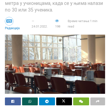
метра у учионицама, када се у њима налази
по 30 или 35 ученика.
Време читања:1 min
24.01.2022.
198
read
Редакција