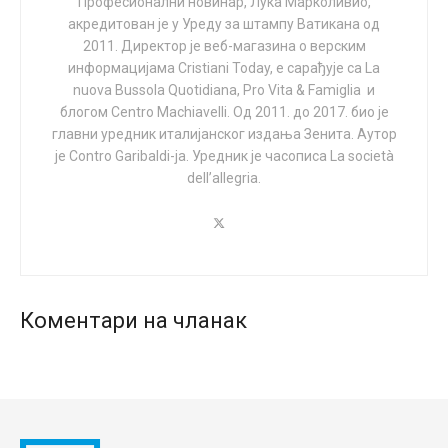
ризици по децу.
Професионални новинар, Лука Марколивио,
акредитован је у Уреду за штампу Ватикана од
Ако амандман буде усвојен, биће то и велика победа
2011. Директор је веб-магазина о верским
за родитеље малог Чарлија, који је преминуо у
информацијама Cristiani Today, е сарађује са La
nuova Bussola Quotidiana, Pro Vita & Famiglia и
Лондону с непуних годину дана живота у лето 2017.
блогом Centro Machiavelli. Од 2011. до 2017. био је
године, након што им британски Високи суд није
главни уредник италијанског издања Зенита. Аутор
дозволио да га одведу у Америку на лечење
је Contro Garibaldi-ja. Уредник је часописа La società
експерименталним третманима.
dell’allegria.
БОЛ КОЈИ СЕ НЕ ЗАБОРАВЉА
Чарлијеви родитељи Крис Гард и Кони Јејтс
поздравили су расправу о амандману с
предвидљивом наклоношћу. „Ниједан родитељ не
Коментари на чланак
треба да доживи незамислив бол због губитка детета,
а камоли да још притом мора да води и јавну праву
битку“, рекла је мајка за
Католик хералд
.
„Емоционални стрес је био превелик”, додала је Кони