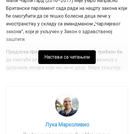
Мали Чарли Гард (2016–2017) није умро напрасно.
Британски парламент сада ради на нацрту закона који
ће омогућити да се тешко болесна деца лече у
иностранству у складу са амандманом „Чарлијевог
закона”, који је укључен у Закон о здравственој
заштити.
Предлози представљени Дому лордова требало би
Настави са читањем
да омогуће родитељима да лакше интервенишу у
одлукама лекара који им лече децу. Мере укључују
нови систем медијације и право на даље медицинске
савете и правну помоћ, уколико исход буде скупа
судска битка.
Значајно је да амандман тежи да ограничи
овлашћења судија да издају налоге којима се
родитељима не дозвољава да одведу децу у
Лука Марколивио
иностранство када не постоје значајни здравствени