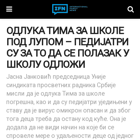
ОДЛУКА ТИМА ЗА ШКОЛЕ
ПОД ЛУПОМ – ПЕДИЈАТРИ
СУ ЗА ТО ДА СЕ ПОЛАЗАК У
ШКОЛУ ОДЛОЖИ
Јасна Јанковић председница Уније
синдиката просветних радника Србије
мисли да је одлука Тима за школе
погрешна, као и да су педијатри уједињени у
ставу да је вирус омикрон опасан и да због
тога деца треба да остану код куће. Она је
додала да не види начин на које би се
спровеле мере о удаљености деце од једног