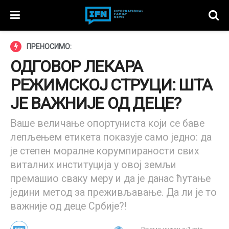
ПРЕНОСИМО:
ОДГОВОР ЛЕКАРА
РЕЖИМСКОЈ СТРУЦИ: ШТА
ЈЕ ВАЖНИЈЕ ОД ДЕЦЕ?
Ваше величање опортуниста који се баве
лепљењем етикета показује само једно: да
је степен моралне корумпираности свих
виталних институција у овој земљи
премашио сваку меру и да је данас ћутање
једини метод за преживљавање. Да ли је то
важније од деце Србије?!