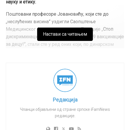
науку и етику.
Поштовани професоре Јовановићу, који сте до
„неслућених висина” уздигли Саопштење
Медицинског факултета поводом Петиције „
Стоп
Настави са читањем
дискриминацији и принуди око Ковид 19
вакцинације
за децу!”
, стали сте у ред оних који, по динарском
обичају, воле стил: „Ја теби сердаре, ти мени војводо”.
Честитамо Вам на храбрости и одлучности да се тако
срдачно препоручите овим хвалоспевом,
својеврсном одом части и, што да не, радости. Могли
бисте, као у оно доба које се многима у Србији
привиђа као златно, и да запевате: „Ко друкчије каже,
тај клевеће и лаже, и нашу ће осетит’ пест”.
Редакција
Када смо покренули ову петицију, једини наш интерес
Чланци објављени од стране српске iFamNews
редакције.
био је безбедност и здравље деце, нараштаја који су
стожер наше будућности, и њихово нормално