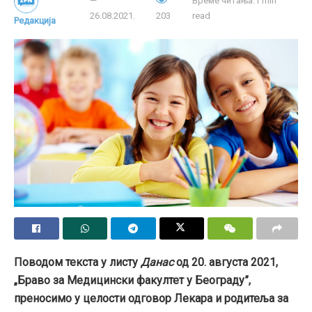
Време читања:1 min
26.08.2021.
203
read
Редакција
Поводом текста у листу
Данас
од 20. августа 2021,
„Браво за Медицински факултет у Београду”,
преносимо у целости одговор Лекара и родитеља за