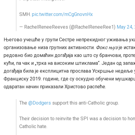
SMH.
pic.twitter.com/mCgGnovnHx
— RachelReneeReeves (@RachelReneeRee1)
May 24,
Његово учешће у групи Сестре непрекидног уживања ук
организовање низа групних активности.
Фокс њуз
је истак
редовно био домаћин догађаја као што су бранчови, проте
кући, па чак и „трка на високим штиклама“. Један од зап
догађаја била је експлицитна прослава Ускршње недеље 
Франциску 2019. године, где су оскудно обучени мушкар
одвратан начин приказали Христово распеће.
The
@Dodgers
support this anti-Catholic group.
Their decision to reinvite the SPI was a decision to hon
Catholic hate.