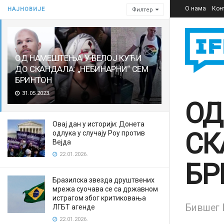
О нама
Кон
НАЈНОВИЈЕ
Филтер
ОД НАМЕШТЕЊА У БЕЛОЈ КУЋИ
ДО СКАНДАЛА: „НЕБИНАРНИ“ СЕМ
БРИНТОН
31.05.2023.
ОД
Овај дан у историји: Донета
СК
одлука у случају Роу против
Вејда
22.01.2026.
БР
Бразилска звезда друштвених
мрежа суочава се са државном
истрагом због критиковања
Бившег 
ЛГБТ агенде
22.01.2026.