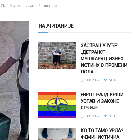
.2k
Време читања:1 min read
НАЈЧИТАНИЈЕ:
ЗАСТРАШУЈУЋЕ:
„ДЕТРАНС“
МУШКАРАЦ ИЗНЕО
ИСТИНУ О ПРОМЕНИ
ПОЛА
8.08.2022.
74.3K
ЕВРО ПРАЈД КРШИ
УСТАВ И ЗАКОНЕ
СРБИЈЕ
5.08.2022.
16.9K
КО ТО ТАМО УРЛА?
ФЕМИНИСТИЧКА