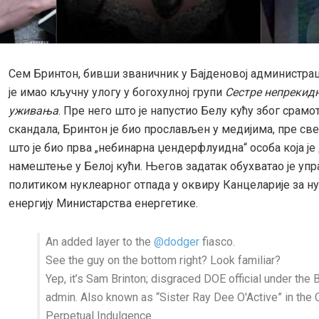
Сем Бринтон, бивши званичник у Бајденовој администрац
је имао кључну улогу у богохулној групи
Сестре непрекид
уживања
. Пре него што је напустио Белу кућу због срамо
скандала, Бринтон је био прослављен у медијима, пре све
што је био прва „небинарна џендерфлуидна“ особа која је
намештење у Белој кући. Његов задатак обухватао је у
политиком нуклеарног отпада у оквиру Канцеларије за н
енергију Министарства енергетике.
An added layer to the
@dodger
fiasco.
See the guy on the bottom right? Look familiar?
Yep, it’s Sam Brinton; disgraced DOE official under the 
admin. Also known as “Sister Ray Dee O'Active” in the 
Perpetual Indulgence.