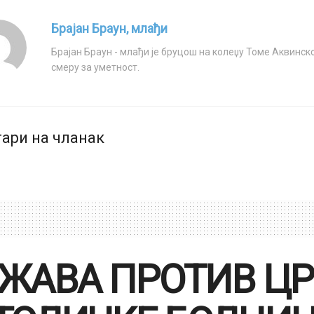
Брајан Браун, млађи
Брајан Браун - млађи је бруцош на колеџу Томе Аквинско
смеру за уметност.
ари на чланак
ЖАВА ПРОТИВ ЦР