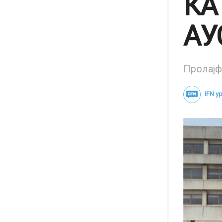
КА
АУ
Пролајф 
IFN 