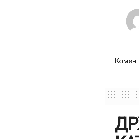
Комент
ДР