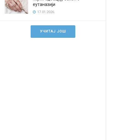
еутаназији
17.01.2026.
УЧИТАЈ ЈОШ