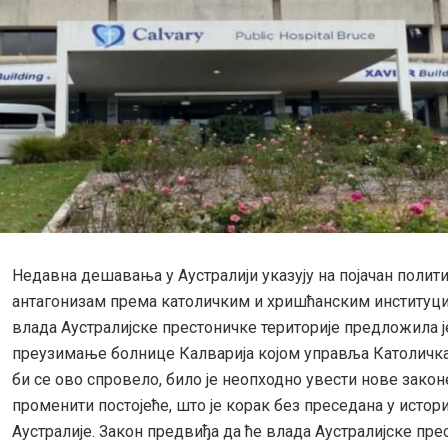
Недавна дешавања у Аустралији указују на појачан полит
антагонизам према католичким и хришћанским институциј
влада Аустралијске престоничке територије предложила 
преузимање болнице Калварија којом управља Католичка
би се ово спровело, било је неопходно увести нове закон
променити постојеће, што је корак без преседана у истори
Аустралије. Закон предвиђа да ће влада Аустралијске пре