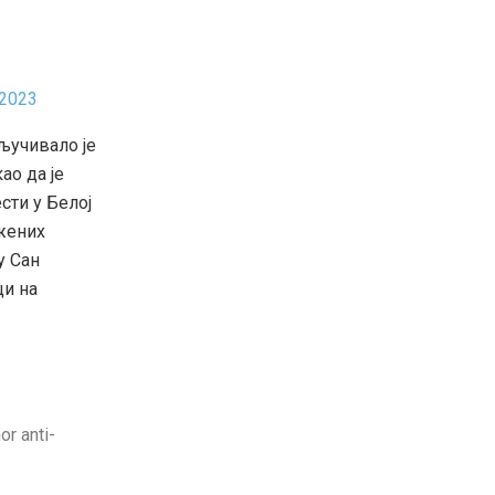
 2023
ључивало је
ао да је
сти у Белој
ажених
у Сан
ци на
or anti-