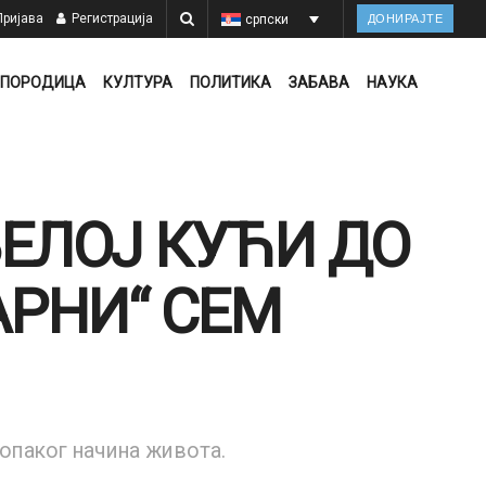
ријава
Регистрација
српски
ДОНИРАЈТЕ
ПОРОДИЦА
КУЛТУРА
ПОЛИТИКА
ЗАБАВА
НАУКА
ЕЛОЈ КУЋИ ДО
АРНИ“ СЕМ
опаког начина живота.