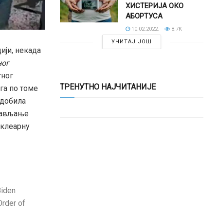
ХИСТЕРИЈА ОКО
АБОРТУСА
10.02.2022.
8.7K
УЧИТАЈ ЈОШ
ији, некада
ног
тног
ТРЕНУТНО НАЈЧИТАНИЈЕ
га по томе
 добила
прављање
уклеарну
Biden
Order of