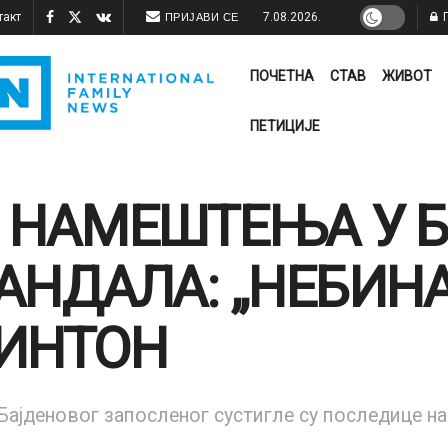
такт
7.08.2026.
П
ПРИЈАВИ СЕ
ПОЧЕТНА
СТАВ
ЖИВОТ
ПЕТИЦИЈЕ
 НАМЕШТЕЊА У Б
АНДАЛА: „НЕБИН
ИНТОН
Бајденовог запосленог сустигле су последице на