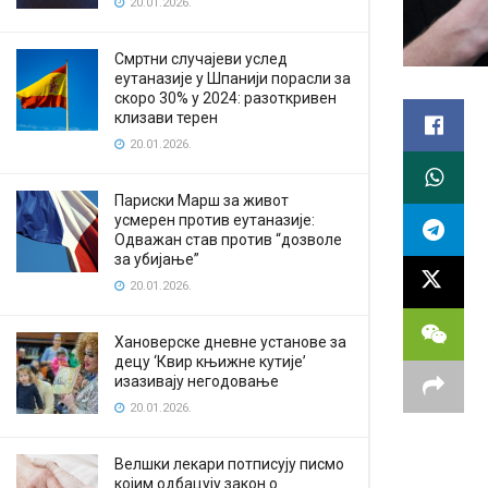
20.01.2026.
Смртни случајеви услед
еутаназије у Шпанији порасли за
скоро 30% у 2024: разоткривен
клизави терен
20.01.2026.
Париски Марш за живот
усмерен против еутаназије:
Одважан став против “дозволе
за убијање”
20.01.2026.
Хановерске дневне установе за
децу ‘Квир књижне кутије’
изазивају негодовање
20.01.2026.
Велшки лекари потписују писмо
којим одбацују закон о