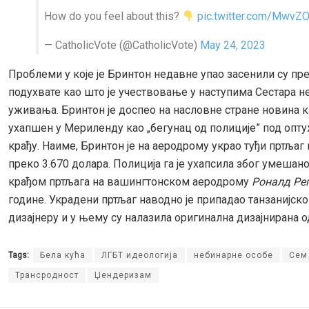
How do you feel about this?
pic.twitter.com/MwvZ
— CatholicVote (@CatholicVote)
May 24, 2023
Проблеми у које је Бринтон недавне упао засенили су пр
подухвате као што је учествовање у наступима Сестара 
уживања. Бринтон је доспео на насловне стране новина к
ухапшен у Мериленду као „бегунац од полиције” под опт
крађу. Наиме, Бринтон је на аеродрому украо туђи пртљаг
преко 3.670 долара. Полиција га је ухапсила због умешано
крађом пртљага на вашингтонском аеродрому
Роналд Ре
године. Украдени пртљаг наводно је припадао танзанијс
дизајнеру и у њему су налазила оригинална дизајнирана о
Tags:
Бела кућа
ЛГБТ идеологија
небинарне особе
Сем
Трансродност
Џендеризам