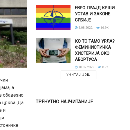
ЕВРО ПРАЈД КРШИ
УСТАВ И ЗАКОНЕ
СРБИЈЕ
5.08.2022.
16.9K
КО ТО ТАМО УРЛА?
ФЕМИНИСТИЧКА
ХИСТЕРИЈА ОКО
АБОРТУСА
10.02.2022.
8.7K
УЧИТАЈ ЈОШ
ички
ама, а
је обавезно
ТРЕНУТНО НАЈЧИТАНИЈЕ
 црква. Да
е и
ји
стоничке