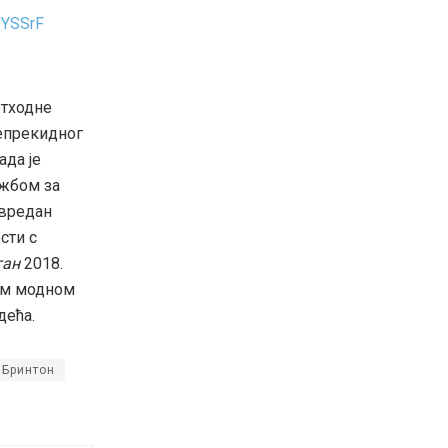
OYSSrF
етходне
непрекидног
ада је
ужбом за
 вредан
сти с
ган
2018.
ком модном
дећа.
 Бринтон