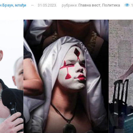
н Браун, млађи
31.05.2023.
рубрике:
Главна вест
,
Политика
1