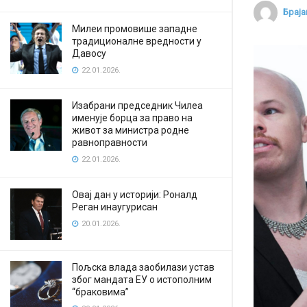
Браја
Милеи промовише западне
традиционалне вредности у
Давосу
22.01.2026.
Изабрани председник Чилеа
именује борца за право на
живот за министра родне
равноправности
22.01.2026.
Овај дан у историји: Роналд
Реган инаугурисан
20.01.2026.
Пољска влада заобилази устав
због мандата ЕУ о истополним
“браковима”