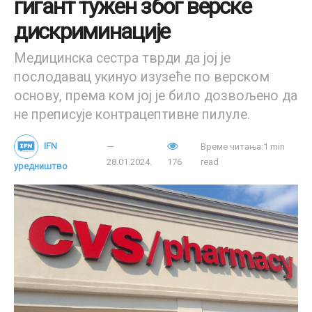
гигант тужен због верске
дискриминације
Медицинска сестра тврди да јој је
послодавац укинуо изузеће по верском
основу, према ком јој је било дозвољено да
не преписује контрацептивне пилуле.
IFN
Време читања:1 min
28.01.2024.
176
read
уредништво