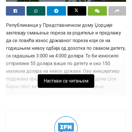
Републиканци у Представничком дому Џорџије
захтевају смањење пореза за родитеље и предлажу
да се повећа износ државног пореза који се на
годишњем нивоу одбија од дохотка по сваком детету,
са садашњих 3.000 на 4.000 долара. То би износило
отприлике 55 долара више по детету и око 150
милиона долара на нивоу државе. Ову иницијативу
подржава председник Представничког дома Џон
Настави са читањем
Бернс због великих трошкова бриге о деци.
Поред тога, председавајући Представничког дома
намерава да подигне изузеће државног домаћинства
са 2.000 на 4.000 долара, што би могло да уштеди
власницима кућа око 100 милиона долара. Међутим,
то ће морати да одобре бирачи на новембарском