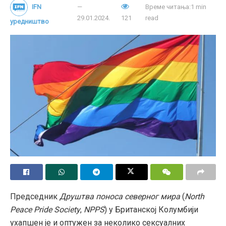
IFN
Време читања:1 min
29.01.2024.
121
read
уредништво
Председник
Друштва поноса северног мира
(
North
Peace Pride Society
,
NPPS
) у Британској Колумбији
ухапшен је и оптужен за неколико сексуалних