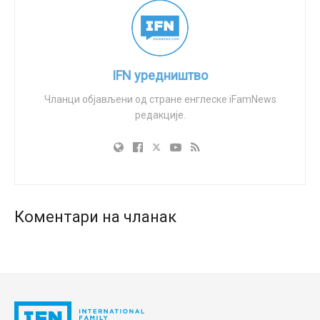
због католичких уверења у вези са хормоналним
контрацептивним пилулама. Она тврди да су
изненадним укидањем прекршени закони о
запошљавању који су осмишљени да заштите верске
IFN уредништво
слободе на радном месту.
Чланци објављени од стране енглеске iFamNews
редакције.
Од 2014. до 2022. године овој медицинској сестри
било је дозвољено да не учествује у издавању
рецепата за ова средства док је радила у клиници
CVS MinuteClinic
. Међутим, то изузеће нагло је укинуто
у августу 2021. године када јој је послодавац
саопштио да укида сва таква изузећа.
Коментари на чланак
У тужби се тврди да је компанија могла да омогуће
друге алтернативе запосленој, на пример да је
премести на рад у специјалном одељењу за ковид-19
или да настави да јој омогућава изузеће као и до тада.