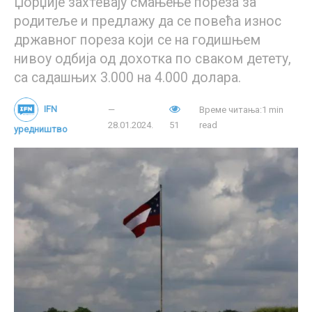
Џорџије захтевају смањење пореза за
педофилија
Порнографија
Прајд
родитеље и предлажу да се повећа износ
сексуализација деце
државног пореза који се на годишњем
нивоу одбија од дохотка по сваком детету,
са садашњих 3.000 на 4.000 долара.
IFN
Време читања:1 min
28.01.2024.
51
read
уредништво