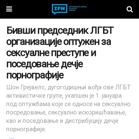
Бивши председник ЛГБТ
организације оптужен за
сексуалне преступе и
поседовање дечје
порнографије
Шон Грејвелс, дугогодишњи вођа ове ЛГБТ
активистичке групе, ухапшен је 1. јануара
под оптужбама које се односе на сексуално
посредовање, сексуално искоришћавање,
као и поседовање и дистрибуцију дечје
порнографије.