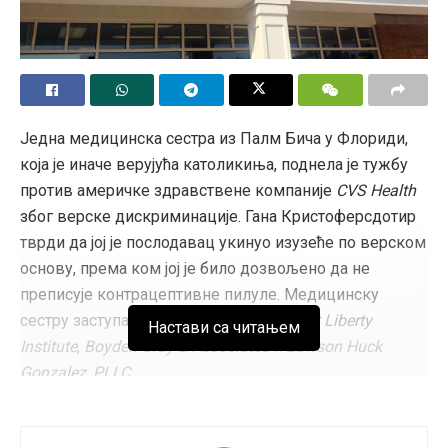
Једна медицинска сестра из Палм Бича у Флориди,
која је иначе верујућа католикиња, поднела је тужбу
против америчке здравствене компаније
CVS Health
због верске дискриминације. Гана Кристоферсдотир
тврди да јој је послодавац укинуо изузеће по верском
основу, према ком јој је било дозвољено да не
преписује контрацептивне пилуле. Медицинску
сестру заступају адвокатске фирме
First Liberty
Настави са читањем
Institute
,
Boyden Gray & Associates
и
Lawson Huck
Gonzalez, PLLC
.
Кристоферсдотирова и њен правни тим тврде да је
CVS Health
произвољно укинуо њено трајно изузеће