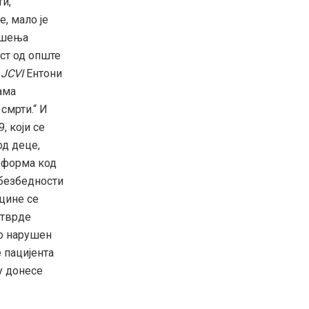
ти,
е, мало је
ошења
ст од опште
ф
JCVI
Ентони
ама
смрти.“ И
, који се
од деце,
а форма код
 безбедности
цине се
 тврде
ио нарушен
 пацијента
у донесе