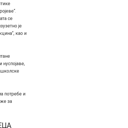
стике
ројеве“.
ата се
зузетно је
цина“, као и
итане
 нуспојаве,
к школске
ма потребе и
еже за
ЕЦА