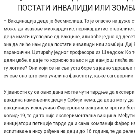
ПОСТАТИ ИНВАЛИДИ ИЛИ ЗОМБ
– Вакцинација деце је бесмислица. То је опасно на дуже с
може да изазове миокардитис, перикардитис, стерилитет
деца имати нуспојаве од вакцине, али хоће једно од десет
зна да ли ће нам деца постати инвалиди или зомбији. Дај
параноични. Цитираћу једног професора из Шведске: Ко 
дели џабе, а да је то корисно за вас и да вам још плаћа за
ту логике? Они који се на сва уста боре за јавно здрављ
су све оно што смо учили на факултету, каже саговорник 
У јавности су се ових дана могле чути тврдње да експер
вакцина намењених деци у Србији нема, да деца могу да 
вакцинишу искључиво Фајзеровом вакцином против бол
ковид-19, те да то није експериментална вакцина. Међути
иницијатори петиције тврде да и сама компанија Фајзер н
испитивања нису рађена на деци до 16 година, те да реле