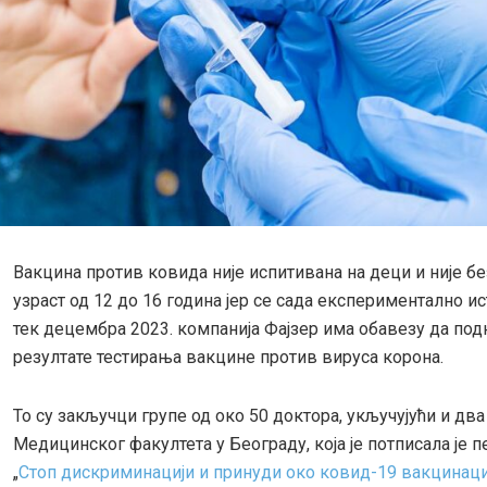
Вакцина против ковида није испитивана на деци и није б
узраст од 12 до 16 година јер се сада експериментално ис
тек децембра 2023. компанија Фајзер има обавезу да под
резултате тестирања вакцине против вируса корона.
То су закључци групе од око 50 доктора, укључујући и дв
Медицинског факултета у Београду, која је потписала је п
„
Стоп дискриминацији и принуди око ковид-19 вакцинаци