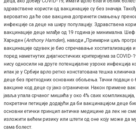
деца, ако добију COVID-19, имати врло благи облик болес
здравствене користи од вакцинације су без значаја. Такођ
вероватно да ће ове вакцина допринети смањењу прен
инфекције са деце на ширу популацију. Здравствена кори
вакцинације деце млађе од 19 година је минимална. Ше
Харнден (
Anthony Harnden
), наводи „Примарни циљ прогр
вакцинације одувек је био спречавање хоспитализација и 
поред наметнутих дијагностичких критеријума за COVID-19
нису односили на друге потенцијалне узроке инфекција к
ипак је у Србији врло ретко констатована тешка клиничк
деце без претходних основних обољења. Тачни подаци о
вакцине код деце су јако ограничени. Након примене вак
јавља упала срчаног мишића у око 4% свих компликација,
покретачи петиције додајући да би вакцинацијом деце б
основни етички принцип античке медицине да лек не сме
изложити већем ризику или штети од оне коју може да м
сама болест.