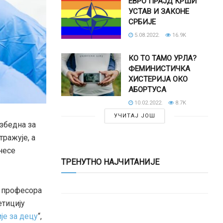
ЕВРО ПРАЈД КРШИ
УСТАВ И ЗАКОНЕ
СРБИЈЕ
5.08.2022.
16.9K
КО ТО ТАМО УРЛА?
ФЕМИНИСТИЧКА
ХИСТЕРИЈА ОКО
АБОРТУСА
10.02.2022.
8.7K
УЧИТАЈ ЈОШ
езбедна за
тражује, а
несе
ТРЕНУТНО НАЈЧИТАНИЈЕ
а професора
етицију
је за децу
“,