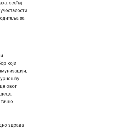
ха, осећај
 учесталости
родитеља за
 и
ор који
имунизацији,
игурношћу
еце овог
 деце,
 тачно
одно здрава