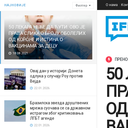
О нама
Кон
НАЈНОВИЈЕ
Филтер
50 ЛЕКАРА НЕЋЕ ДА ЋУТИ: ОВО ЈЕ
ПРАВА СЛИКА О БРОЈУ ОБОЛЕЛИХ
ОД КОРОНЕ И ИСТИНА О
ВАКЦИНАМА ЗА ДЕЦУ
18.08.2021.
ПРЕН
50
Овај дан у историји: Донета
одлука у случају Роу против
Вејда
ПР
22.01.2026.
ОД
Бразилска звезда друштвених
мрежа суочава се са државном
истрагом због критиковања
ЛГБТ агенде
ВА
22.01.2026.