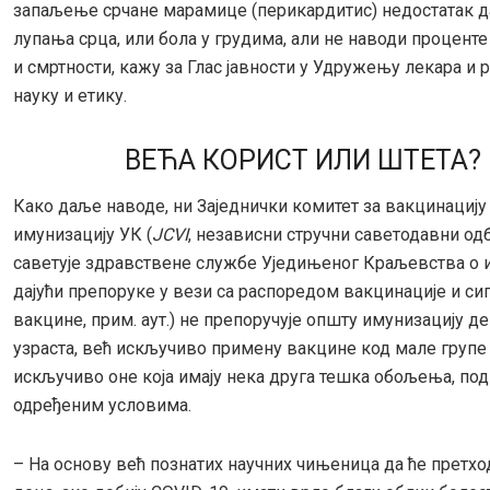
запаљење срчане марамице (перикардитис) недостатак да
лупања срца, или бола у грудима, али не наводи проценте
и смртности, кажу за Глас јавности у Удружењу лекара и 
науку и етику.
ВЕЋА КОРИСТ ИЛИ ШТЕТА?
Како даље наводе, ни Заједнички комитет за вакцинацију
имунизацију УК (
JCVI
, независни стручни саветодавни одб
саветује здравствене службе Уједињеног Краљевства о 
дајући препоруке у вези са распоредом вакцинације и с
вакцине, прим. аут.) не препоручује општу имунизацију д
узраста, већ искључиво примену вакцине код мале групе
искључиво оне која имају нека друга тешка обољења, под
одређеним условима.
– На основу већ познатих научних чињеница да ће претх