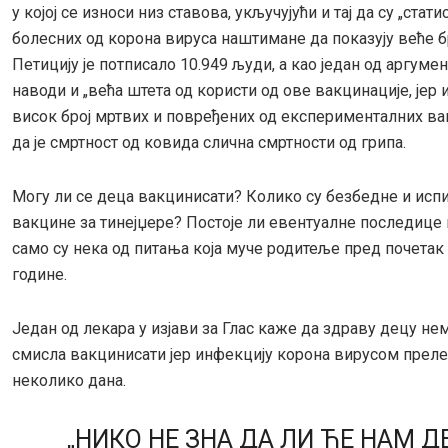
у којој се износи низ ставова, укључујући и тај да су „стати
болесних од корона вируса наштимане да показују веће б
Петицију је потписало 10.949 људи, а као један од аргумен
наводи и „већа штета од користи од ове вакцинације, јер и
висок број мртвих и повређених од експерименталних вак
да је смртност од ковида слична смртности од грипа.
Могу ли се деца вакцинисати? Колико су безбедне и исп
вакцине за тинејџере? Постоје ли евентуалне последице и
само су нека од питања која муче родитеље пред почета
године.
Један од лекара у изјави за Глас каже да здраву децу не
смисла вакцинисати јер инфекцију корона вирусом прел
неколико дана.
„НИКО НЕ ЗНА ДА ЛИ ЋЕ НАМ Д