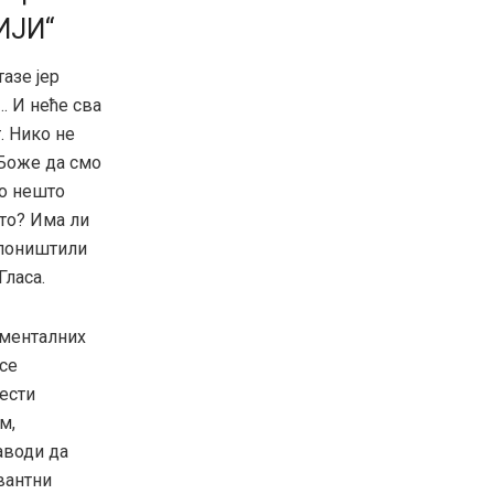
ИЈИ“
тазе јер
… И неће сва
. Нико не
 Боже да смо
то нешто
 то? Има ли
е поништили
Гласа.
именталних
се
ести
м,
аводи да
вантни