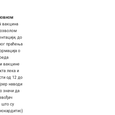
ловном
A вакцина
 дозволом
нтацији, до
ног праћења
ормација о
преда
ти вакцине
кта лека и
сти од 12 до
ајзер наводи
о значи да
извођач
 што су
иокардитис)