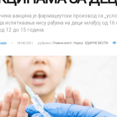
чена вакцина је фармацеутски производ са „усл
а испитивања нису рађена на деци млађој од 16 
од 12 до 15 година.
ција
18.08.2021.
рубрике:
Главна вест
,
Наука
,
УДАРНЕ ВЕСТИ