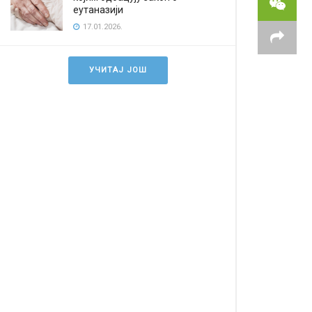
еутаназији
17.01.2026.
УЧИТАЈ ЈОШ