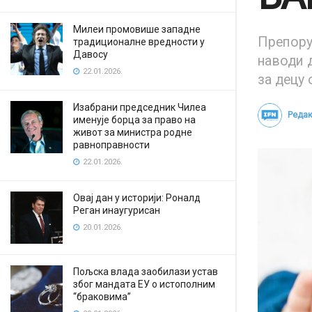
Милеи промовише западне
Препору
традиционалне вредности у
Давосу
наводи д
22.01.2026.
за децу 
Изабрани председник Чилеа
Редак
именује борца за право на
живот за министра родне
равноправности
22.01.2026.
Овај дан у историји: Роналд
Реган инаугурисан
20.01.2026.
Пољска влада заобилази устав
због мандата ЕУ о истополним
“браковима”