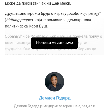
може да прихвати чак ни Дан мајки.
Друштвене мреже брује о изразу „особе које рађају”
(
birthing people
), који је осмислила демократска
политичарка Кори Буш.
Обраћајући се Конгресу, Кори Буш је пренела причу о
компликацијама које је доживела током две
Настави са читањем
трудноће. Она потресно описује како се борила да
сачува животе својих беба. Кад је први пут била
трудна, њена сестра – која ју је пратила на контролном
прегледу – у болничкој чекаоници је бацила столицу
низ ходник, бесна што су Бушовој рекли да ће „беба
умрети”.
Ово је заправо дивно сведочанство о љубави мајке
према детету које носи у себи. Њен син Зајон, који
Демиен Годард
сада има 21 годину, рођен је у 23. недељи, тежак само
Демиан Годард
је медијски ветеран ТВ-а, радија и