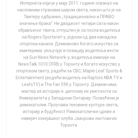
540 грама. Бушовој је тада речено да је беба имала
Интернета који је у мају 2011. године освануо на
„нула посто шансе за живот”, срећом, и мајка и дете су
насловним странама широм света, након што је на
преживели. Конгрескиња је потом поделила причу о
Твитеру одбранио „традиционално и ПРАВО
значење брака“. Ни двадесет четири сата након
проблемима у другој трудноћи, с ћерком Ејнџел, која
објављеног твита, отпуштен је са посла водитеља
сада има 20 година. Била је тек у 16. недељи трудноће
на Rogers Sportsnet-у, једном од два канадска
када су јој лекари опет рекли да је почео превремени
спортска канала. Демианово богато искуство са
порођај и да дете неће преживети.
емитерима укључује и позицију водитеља вести
на Sun News Network-у, водитеља емисије на
Међутим, након тога њен говор је нагло прешао на
NewsTalk 1010 CFRB у Торонту и богато искуство у
нешто сасвим другачије. Бушова закључује следећим
спортском свету, радећи за CBC, Maple Leaf Sports &
речима: „Посвећена сам томе да учиним апсолутно
Entertainment (водећи водитељ на Raptors NBA TV и
LeafsTV) и The Fan 590 у Торонту. Демиан има
све што могу да заштитим мајке црнкиње, да
мастер из историје и диплому из уметности са
заштитим бебе црнаца, да заштитим црне особе које
Универзитета у Западном Онтарију. Посвећени је
рађају и да спасим животе.”
римокатолик. Проучава тековине културе света,
историју и будућност Римокатоличке цркве и
Касније тог дана на Твитеру, Кори Буш је одмах
навијач хокејашког клуба
Јаворови листови
из
применила нове речи. Овог пута није поменула
Торонта.
„мајке” већ је користила само израз „црне особе које