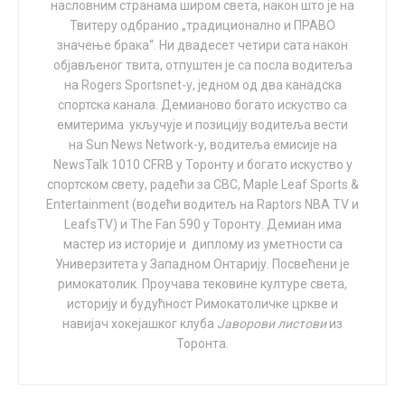
give birth. Reproductive freedom is for
такву одлуку.
насловним странама широм света, након што је на
*every* body.
https://t.co/9E9qKRMJTu
Твитеру одбранио „традиционално и ПРАВО
Од јануара, када је председник Џо Бајден потписао
значење брака“. Ни двадесет четири сата након
— Reproductive Freedom for All
извршну наредбу којом се државне школе позивају
објављеног твита, отпуштен је са посла водитеља
на Rogers Sportsnet-у, једном од два канадска
(@reproforall)
May 6, 2021
да трансродним спортистима дозволе учешће у
спортска канала. Демианово богато искуство са
тимовима који се поклапају с њиховим одабраним
емитерима укључује и позицију водитеља вести
Ипак, превладало је и мало разума:
родним идентитетом, законодавна тела појединих
на Sun News Network-у, водитеља емисије на
држава огласила су се о тој контроверзној теми. Али
NewsTalk 1010 CFRB у Торонту и богато искуство у
Wouldn’t switching to “Happy Birthing
неки верују да је све почело још 2017. године у
спортском свету, радећи за CBC, Maple Leaf Sports &
People’s Day” erase all the women who
Конектикату, када је биолошки мушкарац
Entertainment (водећи водитељ на Raptors NBA TV и
Андреја
adopted their kids and are no less moms
LeafsTV) и The Fan 590 у Торонту. Демиан има
Јирвуд
освојио државну титулу за девојке у трци на
than any other mom? On net, haven’t you
мастер из историје и диплому из уметности са
100 метара. Ове године законодавци у преко 20
excluded more than you’ve included with that
Универзитета у Западном Онтарију. Посвећени је
различитих главних градова широм земље
attempt at inclusion?
римокатолик. Проучава тековине културе света,
предложили су више од 80 закона који штите девојке
историју и будућност Римокатоличке цркве и
— Ryan Grim (@ryangrim)
May 7, 2021
и жене у спортским такмичењима.
навијач хокејашког клуба
Јаворови листови
из
Торонта.
„Научне, биолошке разлике између
Нажалост, сатирични портал
Babylon Bee
више није
мушкараца и жена толико су велике да
тако смешан: