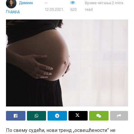
Демиен
Време читања:2 mins
12.05.2021.
620
read
Годард
По свему судећи, нови тренд „освешћености” не