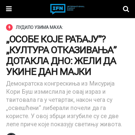
ЛУДИЛО УЗИМА МАХА:
„ОСОБЕ КОЈЕ РАЂАЈУ”?
„КУЛТУРА ОТКАЗИВАЊА”
ДОТАКЛА ДНО: ЖЕЛИ ДА
УКИНЕ ДАН МАЈКИ
Демократска конгрескиња из Мисурија
Кори Буш измислила је овај израз и
твитовала га у четвртак, након чега су
„освешћени“ либерали почели да га
користе. У овој збрци изгубиле су се две
лепе приче које показују светињу живота.