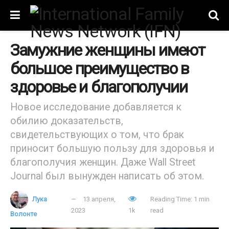
Замужние женщины имеют
большое преимущество в
здоровье и благополучии
Новое исследование добавляется к
обилию доказательств,
свидетельствующих о том, что брак
приносит большую пользу для здоровья и
благополучия женщин. Даже Wall Street
Journal был вынужден написать об этом.
Лука
13 апреля,
Reading Time: 1 min
2023
1k
read
Волонте