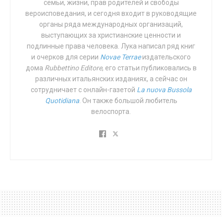
семьи, жизни, прав родителей и свободы
имеет ещё больше преимуществ для здоровья
вероисповедания, и сегодня входит в руководящие
мужчин, а также связан с увеличением
органы ряда международных организаций,
продолжительности жизни. Во всем мире число
выступающих за христианские ценности и
браков сокращается, а партнёрство без брака и
подлинные права человека. Лука написал ряд книг
внебрачные дети встречаются всё чаще. Хотя
и очерков для серии
Novae
Terrae
издательского
существуют региональные и национальные различия,
дома
Rubbettino
Editore
, его статьи публиковались в
различных итальянских изданиях, а сейчас он
общая тенденция состоит в том, что браки
сотрудничает с онлайн-газетой
La
nuova
Bussola
заключаются реже и позже.
Quotidiana
. Он также большой любитель
велоспорта.
Критики брака и семьи как общественных
установлений в Организации Объединённых Наций и
в других местах правы, указывая на то, что жестокое
обращение и вред могут происходить в семье и
иметь разрушительные последствия для жертв.
Однако предлагаемые ими решения, которые
включают в себя переопределение понятия «семья»
так, чтобы оно включало практически любую
домашнюю структуру или группу людей, или