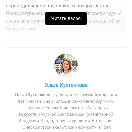
переведены дети, выступил за возврат детей.
Прокуратура решение поддержала. Впереди суды о
Читать далее
праве на встречи с младшими детьми и суды об их
возвращении.
Надо отметить, что эта история разворачивается на
фоне открывшейся скандальной информации о том,
что в сиротских учреждениях Калининградской
области работали педофилы, которые теперь
находятся под следствием.
Замешаны оказались
фонд «Верю в чудо» и центр помощи «Наш дом»
.
Ольга Кухтенкова
Tags:
защита детей
защита семьи
Ольга Кухтенкова
- руководитель русской редакции
Надежда Гольцова
Россия
Спаси жизнь
IFN Новости. Она училась в Санкт-Петербургском
Государственном Университете Культуры и
ювенальная юстиция
Искусств и Русской Христианской Гуманитарной
Академии. Кандидат культурологии. Автор книг
"Очерки истории кельтской книжности" и "Век