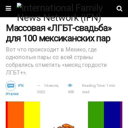
Массовая «ЛГБТ-свадьба»
для 100 мексиканских пар
Вот что происходит в Мехико, где
однополые пары со всей страны
собрались отметить «месяц гордости
ЛГБТ+».
IFN
14 июля,
Reading Time: 1 min
2022
408
read
Италия