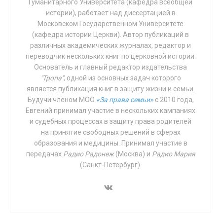
Гуманитарного Университета (кафедра всеобщей
образом, российские дипломаты смогут отслеживать
истории), работает над диссертацией в
его дальнейшую судьбу и защищать его, если он
Московском Государственном Университете
станет жертвой преступления.
(кафедра истории Церкви). Автор публикаций в
различных академических журналах, редактор и
Суррогатное материнство представляет собой, по
переводчик нескольких книг по церковной истории.
сути, слегка завуалированную торговлю детьми и
Основатель и главный редактор издательства
«аренду» женской репродуктивной системы в
"Тропа"
, одной из основных задач которого
является публикация книг в защиту жизни и семьи.
качестве инкубатора. Один или двое заказчиков за
Будучи членом МОО
«За права семьи»
с 2010 года,
большие деньги заключают договор, по которому
Евгений принимал участие в нескольких кампаниях
эмбрион, генетически связанный с ними или с одним
и судебных процессах в защиту права родителей
из них, подсаживается суррогатной матери. Та
на принятие свободных решений в сферах
вынашивает ребёнка, а потом отдаёт его заказчикам
образования и медицины. Принимал участие в
и забирает деньги. Другую часть денег получают
передачах
Радио Радонеж
(Москва) и
Радио Мария
(Санкт-Петербург).
врачи-репродуктологи, юристы, посредники и т.д.
Суррогатными матерями обычно оказываются
женщины в тяжёлом материальном положении.
Обязательным требованием к ним является наличие