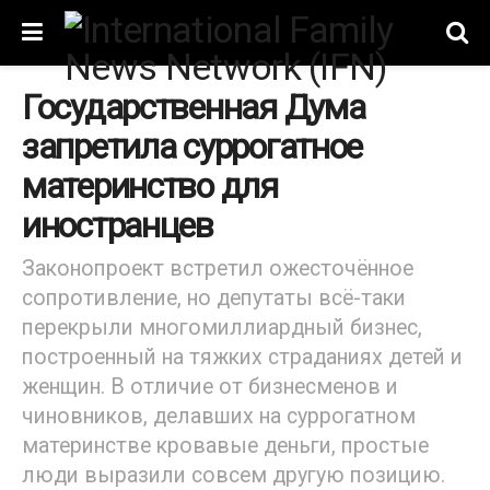
Государственная Дума
запретила суррогатное
материнство для
иностранцев
Законопроект встретил ожесточённое
сопротивление, но депутаты всё-таки
перекрыли многомиллиардный бизнес,
построенный на тяжких страданиях детей и
женщин. В отличие от бизнесменов и
чиновников, делавших на суррогатном
материнстве кровавые деньги, простые
люди выразили совсем другую позицию.