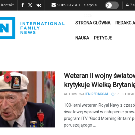
Kontakt
sierpnia,
Zal
SUBSKRYBUJ
2026
STRONA GŁÓWNA
REDAKCJ
NAUKA
PETYCJE
Weteran II wojny świato
krytykuje Wielką Brytani
AUTORSTWA
IFN REDAKCJA
17 LISTOPAD
100-letni weteran Royal Navy z czasó
światowej wprawił w osłupienie pro
program ITV "Good Morning Britain" 
poruszającego ...