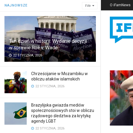
O iFamNews
NAJNOWSZE
Filtr
Ten dzień w historii: Wydanie decyzji
w sprawie Roe v. Wade
22 STYCZNIA, 2026
Chrześcijanie w Mozambiku w
obliczu ataków islamskich
22 STYCZNIA, 2026
Brazylijska gwiazda mediów
społecznościowych stoi w obliczu
rządowego śledztwa za krytykę
agendy LGBT
22 STYCZNIA, 2026