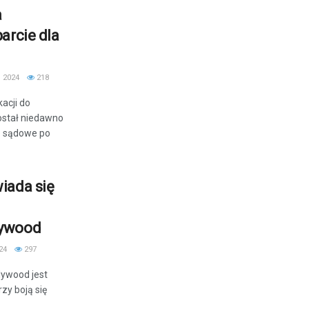
a
arcie dla
 2024
218
kacji do
ostał niedawno
e sądowe po
iada się
lywood
24
297
llywood jest
zy boją się