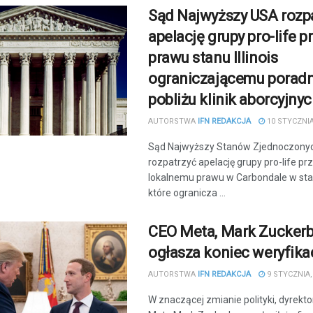
Sąd Najwyższy USA rozp
apelację grupy pro-life 
prawu stanu Illinois
ograniczającemu porad
pobliżu klinik aborcyjny
AUTORSTWA
IFN REDAKCJA
10 STYCZNIA
Sąd Najwyższy Stanów Zjednoczonych
rozpatrzyć apelację grupy pro-life pr
lokalnemu prawu w Carbondale w stanie
które ogranicza ...
CEO Meta, Mark Zuckerb
ogłasza koniec weryfika
AUTORSTWA
IFN REDAKCJA
9 STYCZNIA,
W znaczącej zmianie polityki, dyrekto