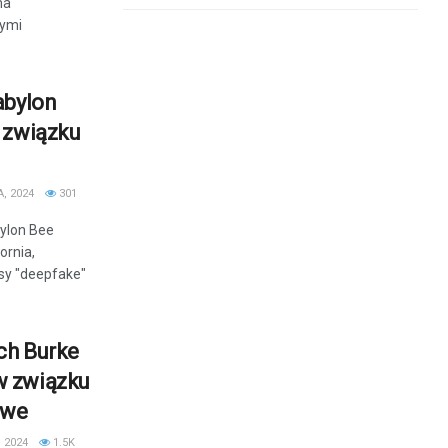
ma
nymi
abylon
 związku
, 2024
301
bylon Bee
ornia,
sy "deepfake"
och Burke
w związku
owe
 2024
1.5K