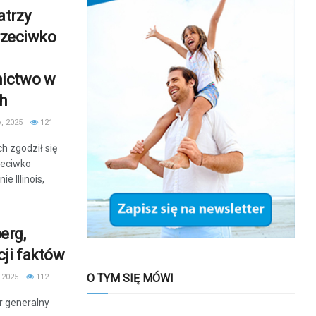
atrzy
przeciwko
nictwo w
ch
, 2025
121
 zgodził się
zeciwko
 Illinois,
erg,
cji faktów
O TYM SIĘ MÓWI
 2025
112
r generalny