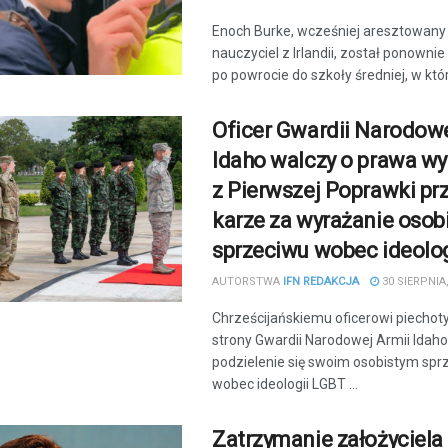
Enoch Burke, wcześniej aresztowany
nauczyciel z Irlandii, został ponown
po powrocie do szkoły średniej, w któ
Oficer Gwardii Narodowe
Idaho walczy o prawa wy
z Pierwszej Poprawki pr
karze za wyrażanie osob
sprzeciwu wobec ideolo
AUTORSTWA
IFN REDAKCJA
30 SIERPNIA,
Chrześcijańskiemu oficerowi piechoty
strony Gwardii Narodowej Armii Idaho
podzielenie się swoim osobistym sp
wobec ideologii LGBT ...
Zatrzymanie założyciela