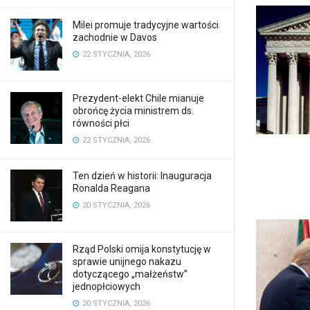
Milei promuje tradycyjne wartości
zachodnie w Davos
22 STYCZNIA, 2026
Prezydent-elekt Chile mianuje
obrońcę życia ministrem ds.
równości płci
22 STYCZNIA, 2026
Ten dzień w historii: Inauguracja
Ronalda Reagana
20 STYCZNIA, 2026
Rząd Polski omija konstytucję w
sprawie unijnego nakazu
dotyczącego „małżeństw”
jednopłciowych
20 STYCZNIA, 2026