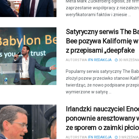
Meta Mark Zuckerberg ogłosił, że fir
zaprzestanie współpracy z niezależ
weryfikatorami faktów i zniesie ...
Satyryczny serwis The B
Bee pozywa Kalifornię w
z przepisami „deepfake
AUTORSTWA
IFN REDAKCJA
30 WRZEŚNIA
Popularny serwis satyryczny The Ba
złożył pozew przeciwko stanowi Kalif
twierdząc, że nowo podpisane przepi
wymierzone w satyrę ...
Irlandzki nauczyciel En
ponownie aresztowany 
ze sporem o zaimki płci
AUTORSTWA
IFN REDAKCJA
3 WRZEŚNIA,