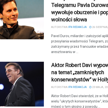
Telegramu Pavla Durow
wywołuje oburzenie i pop
wolności słowa
AUTORSTWA
IFN REDAKCJA
26 SIERPNIA,
Pavel Durov, miliarder i założyciel apli
przesyłania wiadomości Telegram, z
zatrzymany przez francuskie władz
aresztowaniu w ...
Aktor Robert Davi wypow
na temat „zamkniętych
konserwatystów” w Hol
AUTORSTWA
IFN REDAKCJA
23 MAJA, 20
Aktor Robert Davi stwierdził, że w Ho
wielu "ukrytych konserwatystów", któr
mówić o tym głośno z powodu ...