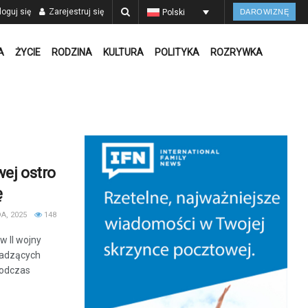
oguj się
Zarejestruj się
Polski
DAROWIZNĘ
A
ŻYCIE
RODZINA
KULTURA
POLITYKA
ROZRYWKA
wej ostro
ę
A, 2025
148
w II wojny
wadzących
podczas