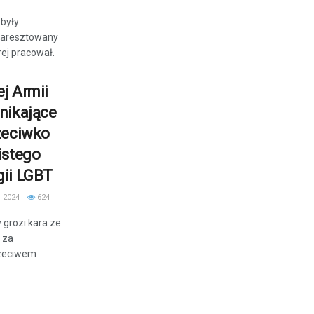
 były
ie aresztowany
rej pracował.
j Armii
nikające
zeciwko
istego
gii LGBT
 2024
624
 grozi kara ze
 za
rzeciwem