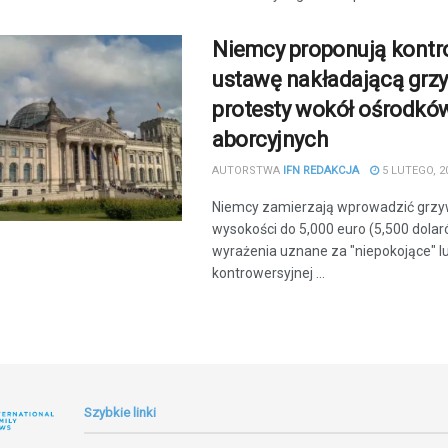
Niemcy proponują kontr
ustawę nakładającą grz
protesty wokół ośrodkó
aborcyjnych
AUTORSTWA
IFN REDAKCJA
5 LUTEGO, 2
Niemcy zamierzają wprowadzić grz
wysokości do 5,000 euro (5,500 dolar
wyrażenia uznane za "niepokojące" l
kontrowersyjnej ...
Szybkie linki