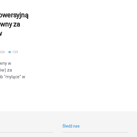
owersyjną
ywny za
w
024
159
ywny w
ów) za
ub "mylące" w
Śledź nas