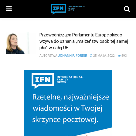
Przewodnicząca Parlamentu Europejskiego
wzywa do uznania „małżeństw osób tej samej
płci” w całej UE
AUTORSTWA
JOHANN R. PORTER
25 MAJA, 2022
593