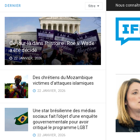
Nous connaît
DERNIER
filtre
Ce jour-là dans l’histoire : Roe v. Wade
a été décidé
22 JANVIER, 2026
Des chrétiens du Mozambique
victimes d’attaques islamiques
22 JANVIER, 2026
Une star brésilienne des médias
sociaux fait l’objet d’une enquête
gouvernementale pour avoir
critiqué le programme LGBT
22 JANVIER, 2026