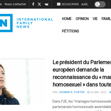
re
Nous contacter
août,
SOUSCRIRE
2026
HOME
OPINION
VIE
FAMIL
PÉTITIONS
Le président du Parleme
européen demande la
reconnaissance du « ma
homosexuel » dans toute
PAR
JOHANN R. PORTER
26 MAI, 2022
Dans l'UE, les "mariages homosexuels
partenariats homosexuels assimilabl