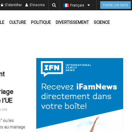
S'identifier
S'inscrire
Français
FAIRE UN DON
LE
CULTURE
POLITIQUE
DIVERTISSEMENT
SCIENCE
nt
riage
 l’UE
593
" ou les
es au mariage