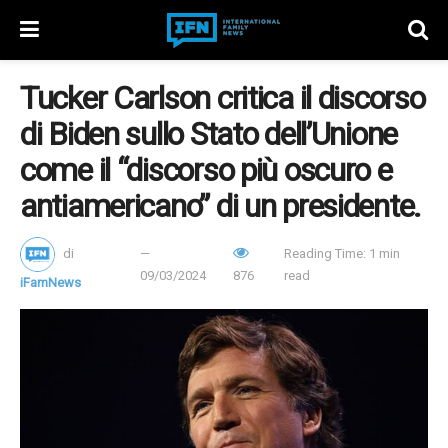
Tucker Carlson critica il discorso
di Biden sullo Stato dell’Unione
come il “discorso più oscuro e
antiamericano” di un presidente.
di
Reading Time: 1 min
09/03/2024
876
read
iFamNews