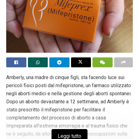
Amberly, una madre di cinque figli, sta facendo luce sui
pericoli fisici posti dal mifepristone, un farmaco utilizzato
negli aborti medici e nella gestione degli aborti spontanei.
Dopo un aborto devastante a 12 settimane, ad Amberly è
stato prescritto il mifepristone per facilitare il
completamento del processo di aborto a casa.
Impreparata all’estrema emorragia e al trauma fisico che
ne è seguito, da allora ha sollevato preoccupazioni sulla
Leggi tutto