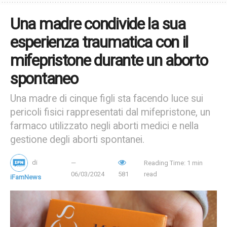
un’adeguata verifica dell’identità, che è un aspetto
fondamentale di molte interazioni quotidiane nel Paese.
Una madre condivide la sua
esperienza traumatica con il
Tags:
Joe Biden
Tucker Carlson
mifepristone durante un aborto
spontaneo
Una madre di cinque figli sta facendo luce sui
pericoli fisici rappresentati dal mifepristone, un
farmaco utilizzato negli aborti medici e nella
gestione degli aborti spontanei.
di
Reading Time: 1 min
06/03/2024
581
read
iFamNews