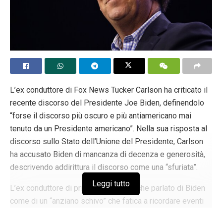
L’ex conduttore di Fox News Tucker Carlson ha criticato il
recente discorso del Presidente Joe Biden, definendolo
“forse il discorso più oscuro e più antiamericano mai
tenuto da un Presidente americano”. Nella sua risposta al
discorso sullo Stato dell’Unione del Presidente, Carlson
ha accusato Biden di mancanza di decenza e generosità,
descrivendo addirittura il discorso come una “sfuriata”.
Leggi tutto
L’ex conduttore di prima serata ha anche parlato di Biden
come di un “anziano schivo” che fatica a ricordare eventi
chiave del suo passato, tra cui la cronologia del suo