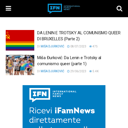
DA LENIN E TROTSKY AL COMUNISMO QUEER
DI BRUXELLES (Parte 2)
DI
MIŠA DJURKOVIĆ
08/07/2023
475
Miša Đurković: Da Lenin e Trotsky al
comunismo queer (parte 1)
DI
MIŠA DJURKOVIĆ
29/06/2023
5.4K