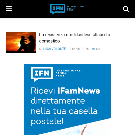
La resistenza nordirlandese all’aborto
domestico
DI
LUCA VOLONTÈ
08/04/2020
154